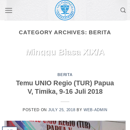
Skip
to
content
CATEGORY ARCHIVES:
BERITA
GAGASAN HOMILI
Minggu Biasa XIX/A
– 9 Agt 2026 (Mat
14:22-33)
BERITA
Temu UNIO Regio (TUR) Papua
August 4, 2026
V, Timika, 9-16 Juli 2018
“TENANGLAH! INILAH AKU, JANGAN
TAKUT!”Rekan-rekan!Injil Minggu Biasa
POSTED ON
JULY 25, 2018
BY
WEB-ADMIN
XIX A ini (Mat 14:22-33) mengisahkan
bagaimana para [...]