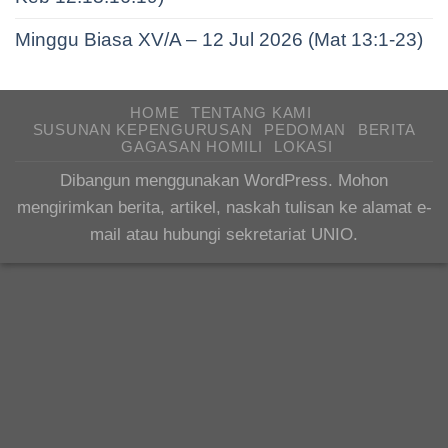
Minggu Biasa XV/A – 12 Jul 2026 (Mat 13:1-23)
HOME
TENTANG KAMI
SUSUNAN KEPENGURUSAN
PEDOMAN
BERITA
GAGASAN HOMILI
LOKASI
Dibangun menggunakan WordPress. Mohon
mengirimkan berita, artikel, naskah tulisan ke alamat e-
mail atau hubungi sekretariat UNIO.