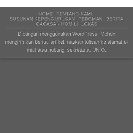
HOME
TENTANG KAMI
SUSUNAN KEPENGURUSAN
PEDOMAN
BERITA
GAGASAN HOMILI
LOKASI
Dibangun menggunakan WordPress. Mohon
mengirimkan berita, artikel, naskah tulisan ke alamat e-
mail atau hubungi sekretariat UNIO.