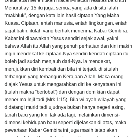
Untuk apa menemukan macam-macam realitas baru itu?
Menurut ay. 15 itu juga, semua yang ada di situ ialah
“makhluk”, dengan kata lain hasil ciptaan Yang Maha
Kuasa. Ciptaan, entah manusia, entah lingkungan, entah
jagat batin, itulah yang berhak menerima Kabar Gembira.
Kabar ini dibawakan Yesus sendiri sejak awal, yakni
bahwa Allah itu Allah yang penuh perhatian dan kini makin
ingin mendekat ke ciptaan-Nya sendiri kendati ciptaan itu
boleh jadi sudah menjauh dari-Nya. Ia mendekat,
merujukkan diri kembali dan bila ini terjadi, di situlah
terbangun yang terbangun Kerajaan Allah. Maka orang
diajak Yesus untuk mengarahkan diri ke kenyataan ini
(itulah makna “bertobat”) dan dengan demikian dapat
menerima Injil tadi (Mrk 1:15). Bila wilayah-wilayah yang
didatangi murid tadi ujudnya bukan hanya negeri asing,
tanah baru yang kini tak ada lagi, melainkan dimensi-
dimensi kehidupan baru seperti dijelaskan di atas, maka
pewartaan Kabar Gembira ini juga masih tetap akan