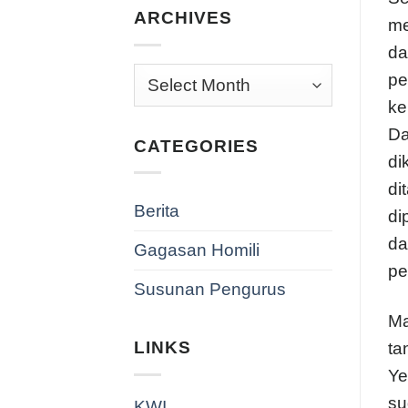
ARCHIVES
me
da
Archives
pe
ke
Da
CATEGORIES
di
di
Berita
di
da
Gagasan Homili
pe
Susunan Pengurus
Ma
LINKS
ta
Ye
su
KWI