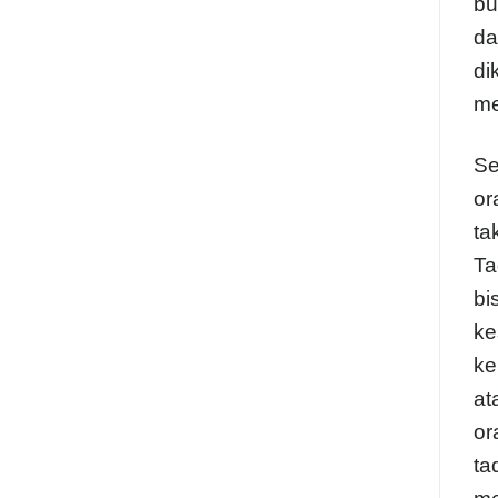
bu
da
di
me
Se
or
ta
Ta
bi
ke
ke
at
or
ta