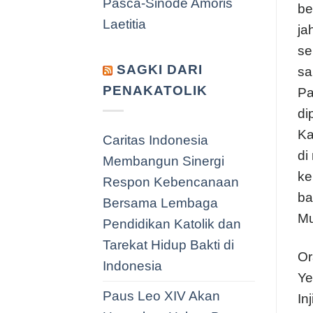
Pasca-Sinode Amoris
be
Laetitia
ja
se
SAGKI DARI
sa
PENAKATOLIK
Pa
di
Ka
Caritas Indonesia
di
Membangun Sinergi
ke
Respon Kebencanaan
ba
Bersama Lembaga
Mu
Pendidikan Katolik dan
Tarekat Hidup Bakti di
Or
Indonesia
Ye
Paus Leo XIV Akan
In