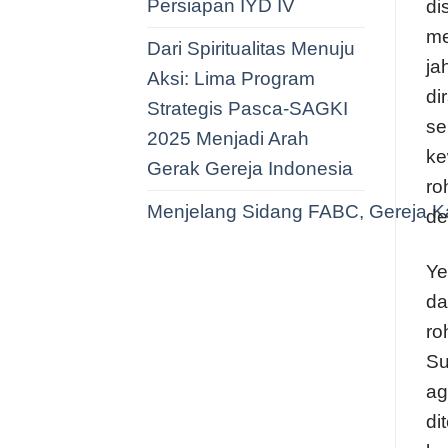
Persiapan IYD IV
di
me
Dari Spiritualitas Menuju
ja
Aksi: Lima Program
di
Strategis Pasca-SAGKI
se
2025 Menjadi Arah
ke
Gerak Gereja Indonesia
ro
Menjelang Sidang FABC, Gereja Ka
de
Ye
da
ro
Su
ag
di