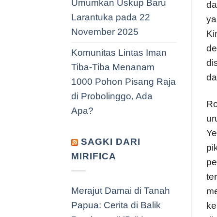
Umumkan Uskup Baru
da
Larantuka pada 22
ya
November 2025
Ki
de
Komunitas Lintas Iman
di
Tiba-Tiba Menanam
da
1000 Pohon Pisang Raja
di Probolinggo, Ada
Ro
Apa?
ur
Ye
SAGKI DARI
pi
MIRIFICA
pe
te
Merajut Damai di Tanah
me
Papua: Cerita di Balik
ke