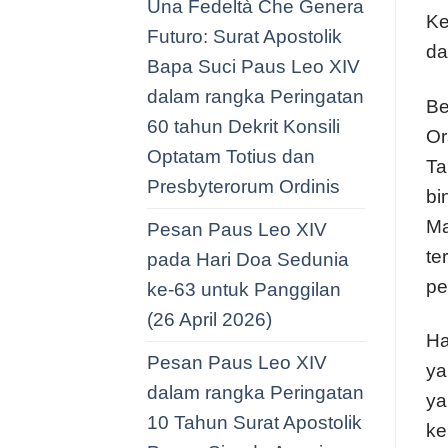
Una Fedeltà Che Genera
Ke
Futuro: Surat Apostolik
da
Bapa Suci Paus Leo XIV
dalam rangka Peringatan
Be
60 tahun Dekrit Konsili
Or
Optatam Totius dan
Ta
Presbyterorum Ordinis
bi
Ma
Pesan Paus Leo XIV
te
pada Hari Doa Sedunia
pe
ke-63 untuk Panggilan
(26 April 2026)
Ha
Pesan Paus Leo XIV
ya
dalam rangka Peringatan
ya
10 Tahun Surat Apostolik
ke