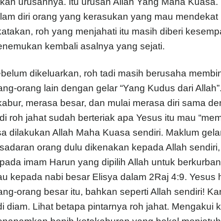
kan urusannya. Itu urusan Allah Yang Maha Kuasa.
lam diri orang yang kerasukan yang mau mendekat
katakan, roh yang menjahati itu masih diberi kesempa
nemukan kembali asalnya yang sejati.
belum dikeluarkan, roh tadi masih berusaha memb
ang-orang lain dengan gelar “Yang Kudus dari Allah
kabur, merasa besar, dan mulai merasa diri sama d
di roh jahat sudah berteriak apa Yesus itu mau “me
sa dilakukan Allah Maha Kuasa sendiri. Maklum gela
sadaran orang dulu dikenakan kepada Allah sendiri, 
pada imam Harun yang dipilih Allah untuk berkurban
au kepada nabi besar Elisya dalam 2Raj 4:9. Yesus 
ang-orang besar itu, bahkan seperti Allah sendiri! K
di diam. Lihat betapa pintarnya roh jahat. Mengakui 