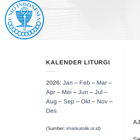
Skip
to
content
KALENDER LITURGI
2026:
Jan
–
Feb
–
Mar
–
Apr
–
Mei
–
Jun
–
Jul
–
Aug
–
Sep
–
Okt
–
Nov
–
Des
A
(Sumber:
imankatolik.or.id
)
Se