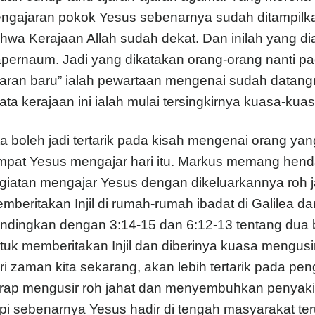
ngajaran pokok Yesus sebenarnya sudah ditampilka
hwa Kerajaan Allah sudah dekat. Dan inilah yang diaj
pernaum. Jadi yang dikatakan orang-orang nanti pada
jaran baru” ialah pewartaan mengenai sudah datangn
ata kerajaan ini ialah mulai tersingkirnya kuasa-kuas
ta boleh jadi tertarik pada kisah mengenai orang ya
mpat Yesus mengajar hari itu. Markus memang he
giatan mengajar Yesus dengan dikeluarkannya roh ja
mberitakan Injil di rumah-rumah ibadat di Galilea d
ndingkan dengan 3:14-15 dan 6:12-13 tentang dua b
tuk memberitakan Injil dan diberinya kuasa mengusir
ri zaman kita sekarang, akan lebih tertarik pada pe
rap mengusir roh jahat dan menyembuhkan penyakit y
pi sebenarnya Yesus hadir di tengah masyarakat t