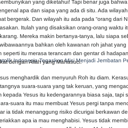
sembunyikan yang diketahui! Tapi benar juga bahwa 
ngenal apa dan siapa yang ada di situ. Ada wilaya
hat bergerak. Dan wilayah itu ada pada “orang dari N
rasakan. Itulah yang disaksikan orang-orang waktu it
karang. Mereka makin bertanya-tanya, lalu siapa se
wibawaannya bahkan oleh kawanan roh jahat yang me
h seperti itu merasa terancam dan gentar di hadap
tolik Indonesia Tegaskan Misi Menjadi Jembatan P
kat dengan Allah yang Mahasuci.
sus menghardik dan menyuruh Roh itu diam. Kerasu
tangnya suara-suara yang tak keruan, yang menga
h kepada Yesus itu kedengarannya biasa saja, tap
ara-suara itu mau membuat Yesus pergi tanpa menc
ar ia tidak menanggung risiko dicurigai berkawan de
teriakkan apa ia mau menghabisi. Yesus tidak membi