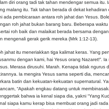
lam diri orang tadi tak tahan mendengar semua itu. 
ng malang itu. Tak tahan berada di dekat kehadira
ni ada pembicaraan antara roh jahat dan Yesus. Bol
ngan roh jahat bukan barang baru. Beberapa waktu 
sertai roh baik dan malaikat berada bersama den
n mengenali gerak gerik mereka (Mrk 1:12-13).
h jahat itu meneriakkan tiga kalimat keras. Yang p
usanmu dengan kami, hai Yesus orang Nazaret!”. Ia
sus. Merasa dirusuhi. Marah. Kenapa tidak ngurus d
kirannya. Ia mengira Yesus sama seperti dia, menc
rkara batin dan kekuatan-kekuatan supernatural. Ya
rancam, “Apakah engkau datang untuk membinasaka
nggertak bahwa ia kenal siapa dia, yakni “Yang Kud
nal siapa kamu kerap bisa membuat orang jadi rada 