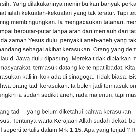
rsih. Yang dilakukannya menimbulkan banyak perkar
hat ialah kekuatan-kekuatan yang tak teratur. Tapi t
ring membingungkan. Ia mengacaukan tatanan, me
mpai berputar-putar tanpa arah dan menjauh dari ta
da zaman Yesus dulu, penyakit aneh-aneh yang tak d
pandang sebagai akibat kerasukan. Orang yang demik
lau di Jawa dulu dipasung. Mereka tidak dibiarka
 masyarakat, termasuk datang ke tempat ibadat. Kita
rasukan kali ini kok ada di sinagoga. Tidak biasa. 
hwa orang tadi kerasukan. Ia boleh jadi termasuk o
ngkin ia sudah sedikit aneh, rada majenun, tapi masih
ang tadi – yang belum diketahui bahwa kerasukan 
sus. Tentunya warta Kerajaan Allah sudah dekat, be
jil seperti tertulis dalam Mrk 1:15. Apa yang terjadi