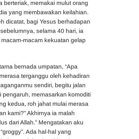
Ia berteriak, memakai mulut orang
n dia yang membawakan keilahian.
eh dicatat, bagi Yesus berhadapan
sebelumnya, selama 40 hari, ia
gan macam-macam kekuatan gelap
ertama bernada umpatan, “Apa
 merasa terganggu oleh kehadiran
aganganmu sendiri, begitu jalan
ari pengaruh, memasarkan komoditi
ng kedua, roh jahat mulai merasa
n kami?” Akhirnya ia malah
us dari Allah.” Mengatakan aku
“groggy”. Ada hal-hal yang