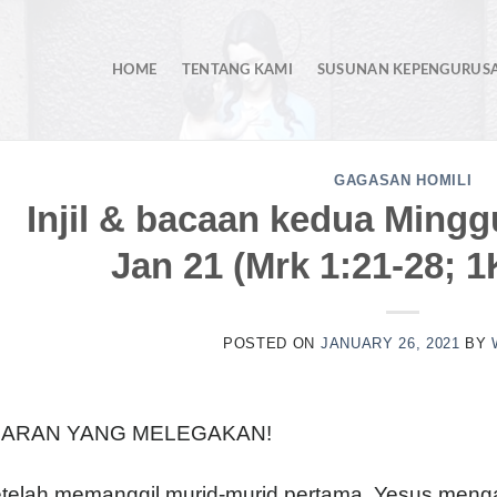
HOME
TENTANG KAMI
SUSUNAN KEPENGURUS
GAGASAN HOMILI
Injil & bacaan kedua Mingg
Jan 21 (Mrk 1:21-28; 1
POSTED ON
JANUARY 26, 2021
BY
JARAN YANG MELEGAKAN!
telah memanggil murid-murid pertama, Yesus meng