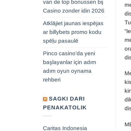
van de top bonussen bij
me
Casino zonder idin 2026
di
Tu
Atklājiet jaunas iespējas
“I
ar billybets promo kodu
me
spēļu pasaulē
or
Pinco casino’da yeni
di
başlayanlar için adım
adım oyun oynama
Me
rehberi
ki
ki
SAGKI DARI
di
PENAKATOLIK
di
M
Caritas Indonesia