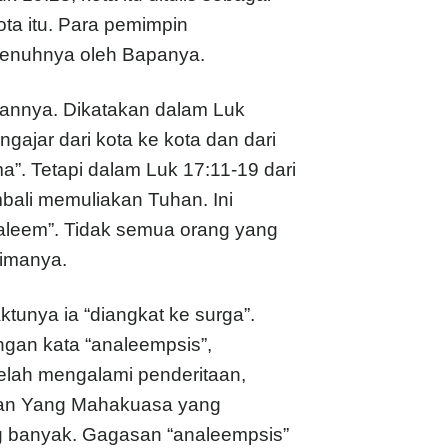
ota itu. Para pemimpin
 sepenuhnya oleh Bapanya.
anannya. Dikatakan dalam Luk
jar dari kota ke kota dan dari
”. Tetapi dalam Luk 17:11-19 dari
ali memuliakan Tuhan. Ini
usaleem”. Tidak semua orang yang
rimanya.
tunya ia “diangkat ke surga”.
ngan kata “analeempsis”,
etelah mengalami penderitaan,
tian Yang Mahakuasa yang
g banyak. Gagasan “analeempsis”