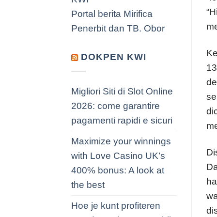
“H
Portal berita Mirifica
me
Penerbit dan TB. Obor
Ke
DOKPEN KWI
13
de
Migliori Siti di Slot Online
se
2026: come garantire
di
pagamenti rapidi e sicuri
me
Maximize your winnings
Di
with Love Casino UK’s
Da
400% bonus: A look at
ha
the best
wa
Hoe je kunt profiteren
di