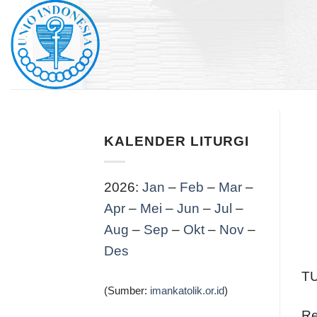
Skip
to
content
KALENDER LITURGI
2026:
Jan
–
Feb
–
Mar
–
Apr
–
Mei
–
Jun
–
Jul
–
Aug
–
Sep
–
Okt
–
Nov
–
Des
T
(Sumber:
imankatolik.or.id
)
Re