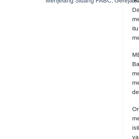
Menjelang Sidang FABC, Gereja Ka
te
Da
me
it
me
M
Ba
me
me
de
Or
me
is
ya