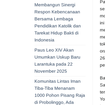
Pa
Membangun Sinergi
se
Respon Kebencanaan
mo
Bersama Lembaga
in
Pendidikan Katolik dan
me
Tarekat Hidup Bakti di
me
Indonesia
to
Paus Leo XIV Akan
or
Umumkan Uskup Baru
26
Larantuka pada 22
pe
November 2025
Ba
Komunitas Lintas Iman
Sa
Tiba-Tiba Menanam
te
1000 Pohon Pisang Raja
Yo
di Probolinggo, Ada