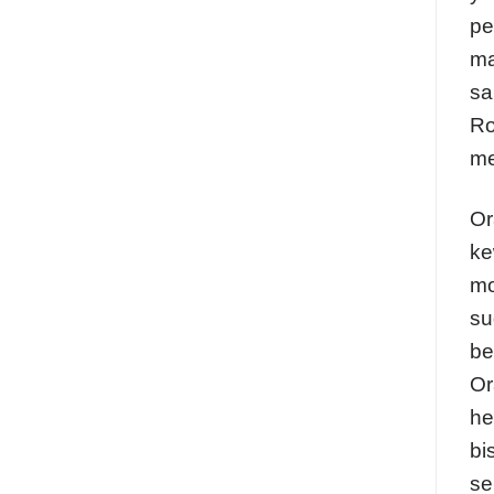
pe
ma
sa
Ro
me
Or
ke
mo
su
be
Or
he
bi
se