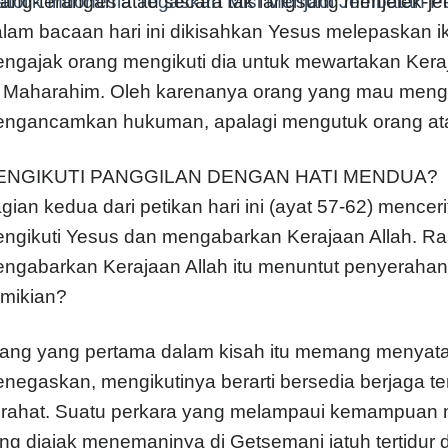
tolik Indonesia Tegaskan Misi Menjadi Jembatan P
rang-terangan atau secara tak langsung menjelek-je
lam bacaan hari ini dikisahkan Yesus melepaskan ikat
ngajak orang mengikuti dia untuk mewartakan Kera
u Maharahim. Oleh karenanya orang yang mau meng
ngancamkan hukuman, apalagi mengutuk orang a
ENGIKUTI PANGGILAN DENGAN HATI MENDUA?
gian kedua dari petikan hari ini (ayat 57-62) mencer
ngikuti Yesus dan mengabarkan Kerajaan Allah. Ras
ngabarkan Kerajaan Allah itu menuntut penyerahan di
mikian?
ang yang pertama dalam kisah itu memang menyataka
negaskan, mengikutinya berarti bersedia berjaga 
tirahat. Suatu perkara yang melampaui kemampuan m
ng diajak menemaninya di Getsemani jatuh tertidur 