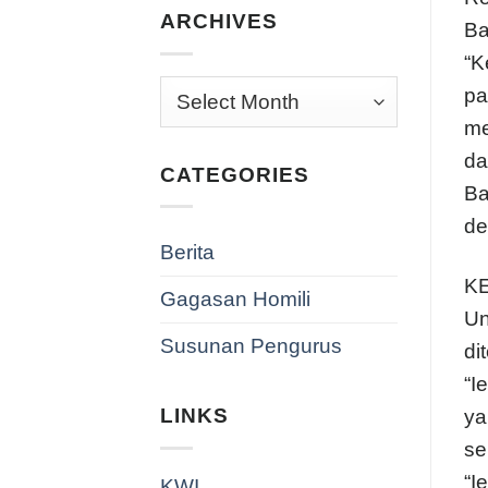
ARCHIVES
Ba
“K
Archives
pa
me
da
CATEGORIES
Ba
de
Berita
K
Gagasan Homili
Un
Susunan Pengurus
di
“I
LINKS
ya
se
“I
KWI