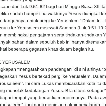
caan dari Luk 9:51-62 bagi hari Minggu Biasa XIII 
etika sudah hampir tiba waktunya Yesus diangkat k
ndangannya untuk pergi ke Yerusalem.” Dalam Injil L
nuju ke Yerusalem melewati Samaria (Luk 9:51-19:
n membingkai pengajaran serta tindakan-tindakan Y
nyak bahan dalam sepuluh bab ini hanya ditemukan d
kati beberapa gagasan khas dalam bagian itu.
E YERUSALEM
gkapan “mengarahkan pandangan” di sini artinya “b
tegaskan Yesus bertekad pergi ke Yerusalem. Dalam 
erousaleem”. Ini cara Lukas membicarakan kota it
ng menolak kedatangan Yesus. Bila ditulis sebagai “H
bagai tempat yang bersedia menerimanya. Pada awal 
erousaleem”, tapi nanti menjelang akhir perjalanan, Lu