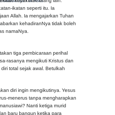
ersaudaraan di Asia
lekkan keyakinan orang lain.
an-ikatan seperti itu. Ia
jaan Allah. Ia mengajarkan Tuhan
abarkan kehadiranNya tidak boleh
tas namaNya.
itakan tiga pembicaraan perihal
a-rasanya mengikuti Kristus dan
ri total sejak awal. Betulkah
n diri ingin mengikutinya. Yesus
terus-menerus tanpa mengharapkan
anusiawi? Nanti ketiga murid
dan baru bangun ketika para