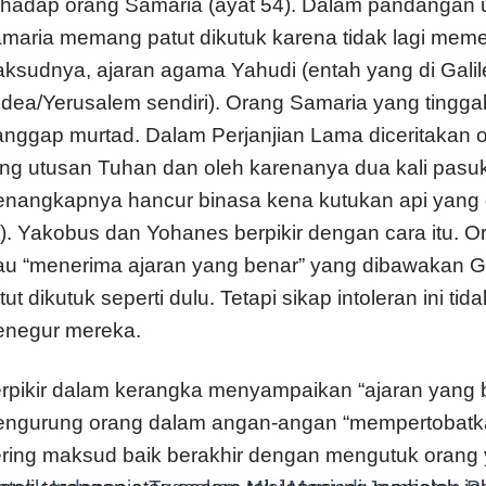
rhadap orang Samaria (ayat 54). Dalam pandangan
maria memang patut dikutuk karena tidak lagi memel
ksudnya, ajaran agama Yahudi (entah yang di Galil
dea/Yerusalem sendiri). Orang Samaria yang tinggal 
anggap murtad. Dalam Perjanjian Lama diceritakan 
ng utusan Tuhan dan oleh karenanya dua kali pasuka
nangkapnya hancur binasa kena kutukan api yang dat
). Yakobus dan Yohanes berpikir dengan cara itu. 
u “menerima ajaran yang benar” yang dibawakan G
tut dikutuk seperti dulu. Tetapi sikap intoleran ini tid
negur mereka.
rpikir dalam kerangka menyampaikan “ajaran yang b
ngurung orang dalam angan-angan “mempertobatk
ring maksud baik berakhir dengan mengutuk orang 