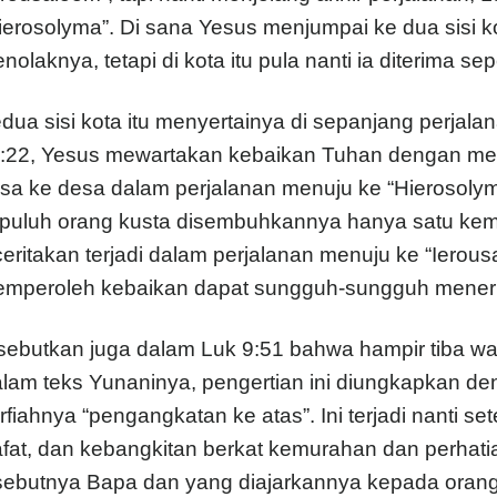
ierosolyma”. Di sana Yesus menjumpai ke dua sisi k
nolaknya, tetapi di kota itu pula nanti ia diterima
dua sisi kota itu menyertainya di sepanjang perjal
:22, Yesus mewartakan kebaikan Tuhan dengan menga
sa ke desa dalam perjalanan menuju ke “Hierosolyma
puluh orang kusta disembuhkannya hanya satu kemb
ceritakan terjadi dalam perjalanan menuju ke “Iero
mperoleh kebaikan dapat sungguh-sungguh mene
sebutkan juga dalam Luk 9:51 bahwa hampir tiba wak
lam teks Yunaninya, pengertian ini diungkapkan de
rfiahnya “pengangkatan ke atas”. Ini terjadi nanti s
fat, dan kebangkitan berkat kemurahan dan perha
sebutnya Bapa dan yang diajarkannya kepada oran