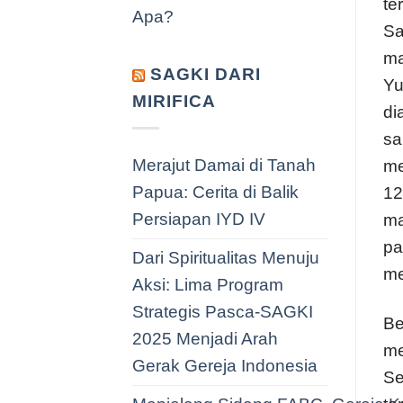
te
Apa?
Sa
ma
SAGKI DARI
Yu
MIRIFICA
di
sa
Merajut Damai di Tanah
me
Papua: Cerita di Balik
12
Persiapan IYD IV
ma
pa
Dari Spiritualitas Menuju
me
Aksi: Lima Program
Strategis Pasca-SAGKI
Be
2025 Menjadi Arah
me
Gerak Gereja Indonesia
Se