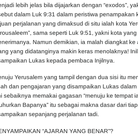
njadi lebih jelas bila dijajarkan dengan “exodos”, ya
sebut dalam Luk 9:31 dalam peristiwa penampakan 
juan perjalanan yang dimaksud di situ ialah kota Yer
erousaleem”, sama seperti Luk 9:51, yakni kota yang
nerimanya. Namun demikian, ia malah diangkat ke ata
ang yang didatanginya makin keras menolaknya! Ini
sampaikan Lukas kepada pembaca Injilnya.
nuju Yerusalem yang tampil dengan dua sisi itu mem
sah dan pengajaran yang disampaikan Lukas dalam
ni sebaiknya memakai gagasan “menuju ke tempat ia 
luhurkan Bapanya” itu sebagai makna dasar dari tia
sampaikan sepanjang perjalanan tadi.
ENYAMPAIKAN “AJARAN YANG BENAR”?