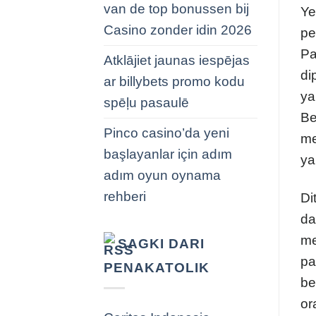
van de top bonussen bij
Ye
Casino zonder idin 2026
pe
Pa
Atklājiet jaunas iespējas
di
ar billybets promo kodu
ya
spēļu pasaulē
Be
Pinco casino’da yeni
me
başlayanlar için adım
ya
adım oyun oynama
rehberi
Di
da
me
SAGKI DARI
pa
PENAKATOLIK
be
or