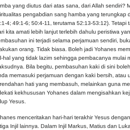
mba yang diutus dari atas sana, dari Allah sendiri? M
iritualitas pengabdian sang hamba yang terungkap 
:1-4; 49:1-6; 50:4-11, terutama 52:13-53:12). Tetapi
ri kita amati lebih lanjut terlebih dahulu peristiwa 
mbasuhan ini terjadi selama perjamuan sendiri, buk
lakukan orang. Tidak biasa. Boleh jadi Yohanes m
l-hal yang tidak lazim sehingga pembacanya mulai 
ksudnya. Bila begitu, pembasuhan kaki di sini boleh
nda memasuki perjamuan dengan kaki bersih, atau 
rendahan hati yang membasuh, melainkan guna menan
dekati kekhususan Yohanes dalam mengisahkan keja
dup Yesus.
hanes menceritakan hari-hari terakhir Yesus deng
tiga Injil lainnya. Dalam Injil Markus, Matius dan L