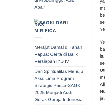
di Probolinggo, Ada
ya
Apa?
me
be
se
SAGKI DARI
Ye
MIRIFICA
Ye
Merajut Damai di Tanah
ba
Papua: Cerita di Balik
it
Persiapan IYD IV
se
Ut
Dari Spiritualitas Menuju
me
Aksi: Lima Program
Al
Strategis Pasca-SAGKI
Nu
2025 Menjadi Arah
ja
Gerak Gereja Indonesia