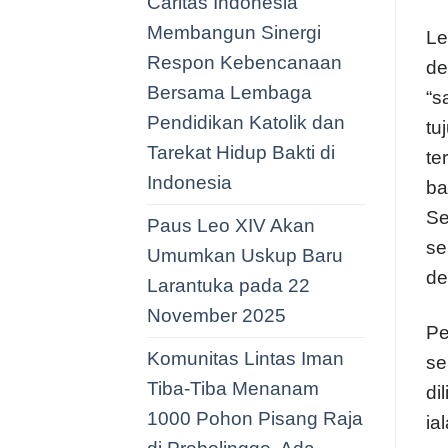
Caritas Indonesia
Membangun Sinergi
Le
Respon Kebencanaan
de
Bersama Lembaga
“s
Pendidikan Katolik dan
tu
Tarekat Hidup Bakti di
te
Indonesia
ba
Se
Paus Leo XIV Akan
se
Umumkan Uskup Baru
de
Larantuka pada 22
November 2025
Pe
Komunitas Lintas Iman
se
Tiba-Tiba Menanam
di
1000 Pohon Pisang Raja
ia