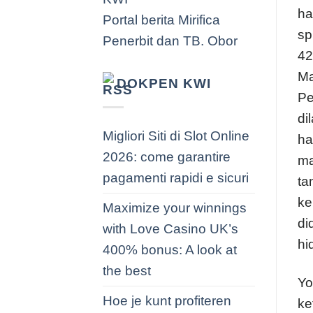
ha
Portal berita Mirifica
sp
Penerbit dan TB. Obor
42
Ma
DOKPEN KWI
Pe
di
Migliori Siti di Slot Online
ha
2026: come garantire
ma
pagamenti rapidi e sicuri
ta
ke
Maximize your winnings
di
with Love Casino UK’s
hi
400% bonus: A look at
the best
Yo
Hoe je kunt profiteren
ke