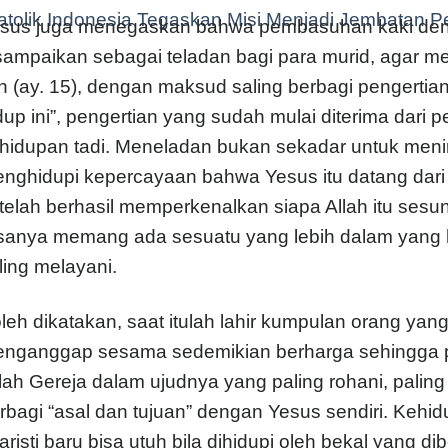
tolik Indonesia Tegaskan Misi Menjadi Jembatan P
sus juga menegaskan bahwa pembasuhan kaki denga
sampaikan sebagai teladan bagi para murid, agar me
in (ay. 15), dengan maksud saling berbagi pengerti
dup ini”, pengertian yang sudah mulai diterima dar
hidupan tadi. Meneladan bukan sekadar untuk meni
nghidupi kepercayaan bahwa Yesus itu datang dari
telah berhasil memperkenalkan siapa Allah itu sesu
sanya memang ada sesuatu yang lebih dalam yang 
ling melayani.
leh dikatakan, saat itulah lahir kumpulan orang yan
nganggap sesama sedemikian berharga sehingga pan
ilah Gereja dalam ujudnya yang paling rohani, paling s
rbagi “asal dan tujuan” dengan Yesus sendiri. Kehi
aristi baru bisa utuh bila dihidupi oleh bekal yang 