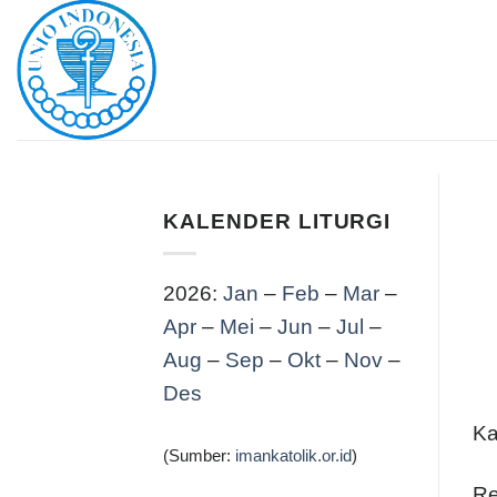
Skip
to
content
KALENDER LITURGI
2026:
Jan
–
Feb
–
Mar
–
Apr
–
Mei
–
Jun
–
Jul
–
Aug
–
Sep
–
Okt
–
Nov
–
Des
Ka
(Sumber:
imankatolik.or.id
)
Re