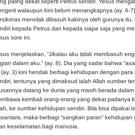
ng paling dekat seperti Petrus sendiri. Yesus meng
ngerti walaupun kini belum menangkapnya (ay. 6-7)
rsikeras menolak dibasuh kakinya oleh gurunya itu.
ndiri kepada Petrus dan kepada siapa saja yang me
sus sore ini.
sus menjelaskan, “Jikalau aku tidak membasuh eng
gian dalam aku.” (ay. 8). Dia yang sadar bahwa “asal 
u (ay. 3) kini hendak berbagi kehidupan dengan para mu
ndiri, tentunya yang dimaksud ialah Allah sumber t
usannya datang ke dunia yang masih berada dalam
mbawa kembali orang-orang yang dekat padanya ke
lah, ke sumber kehidupan sendiri. Bila bisa dipakai 
santara, maka berbagi “sangkan paran” kehidupan 
lan keselamatan bagi manusia.