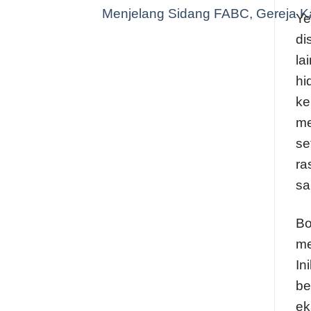
Menjelang Sidang FABC, Gereja Ka
Ye
di
la
hi
ke
me
se
ra
sa
Bo
me
In
be
ek