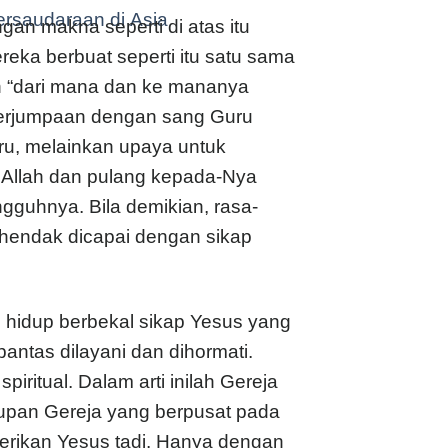
ersaudaraan di Asia
n makna seperti di atas itu
reka berbuat seperti itu satu sama
an “dari mana dan ke mananya
i perjumpaan dengan sang Guru
ru, melainkan upaya untuk
 Allah dan pulang kepada-Nya
ngguhnya. Bila demikian, rasa-
hendak dicapai dengan sikap
g hidup berbekal sikap Yesus yang
tas dilayani dan dihormati.
piritual. Dalam arti inilah Gereja
dupan Gereja yang berpusat pada
diberikan Yesus tadi. Hanya dengan