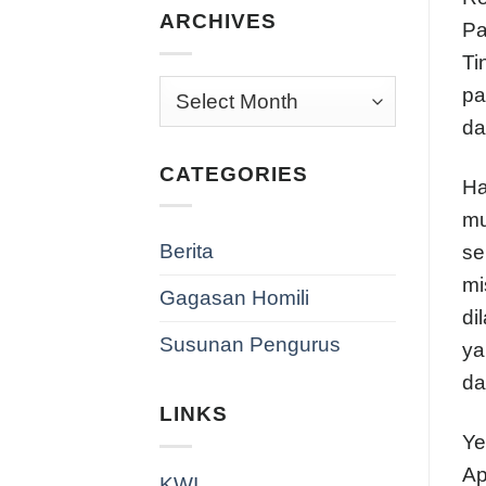
ARCHIVES
Pa
Ti
Archives
pa
da
CATEGORIES
Ha
mu
Berita
se
mi
Gagasan Homili
di
Susunan Pengurus
ya
da
LINKS
Ye
Ap
KWI