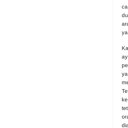
ca
du
ar
ya
Ka
ay
pe
ya
me
Te
ke
te
or
di