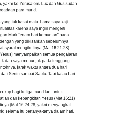
a, yakni ke Yerusalem. Luc dan Gus sudah
 keadaan para murid.
yang tak kasat mata. Lama saya kaji
itualitas karena saya ingin mengerti
angan Mark “enam hari kemudian” pada
i dengan yang dikisahkan sebelumnya,
t-syarat mengikutinya (Mat 16:21-28).
ah [Yesus] menyampaikan semua pengajaran
Mark dan saya menunjuk pada tenggang
tohnya, jarak waktu antara dua hari
dari Senin sampai Sabtu. Tapi kalau hari-
ukup bagi ketiga murid tadi untuk
matian dan kebangkitan Yesus (Mat 16:21)
tinya (Mat 16:24-28, yakni menyangkal
urid selama itu bertanya-tanya dalam hati,