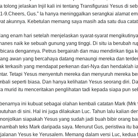
a tolong jelaskan Injil kali ini tentang Transfigurasi Yesus d
1-9.Cheers, Gus.” Ia hanya meninggalkan serangkai alamat em
wat akunnya. Kebetulan memang saya masih ada satu dua catat
lang enam hari setelah menjelaskan syarat-syarat mengikutiny
anes naik ke sebuah gunung yang tinggi. Di situ ia berubah r
bicara dengannya. Petrus bergairah dan mau mendirikan tiga kem
tang awan yang bercahaya datang menaungi mereka dan terde
k terkasih yang mendapat perkenan dari-Nya dan hendaklah ia 
ntar. Tetapi Yesus menyentuh mereka dan menyuruh mereka berd
bali seperti biasa. Dan hanya kelihatan Yesus seorang diri. 
a murid itu menceritakan penglihatan tadi kepada siapa pun se
benarnya ini kubuat sebagai olahan kembali catatan Mark (Mr
utuhan di sini. Hal ini juga dilakukan Luc. Tahun lalu kalian 
onjolkan siapakah Yesus yang sudah jadi buah bibir orang bany
ambah teks Mark daripada saya. Menurut Gus, peristiwa itu ba
rjalanan Yesus ke Yerusalem. Memang dalam versi Luc, kedua 