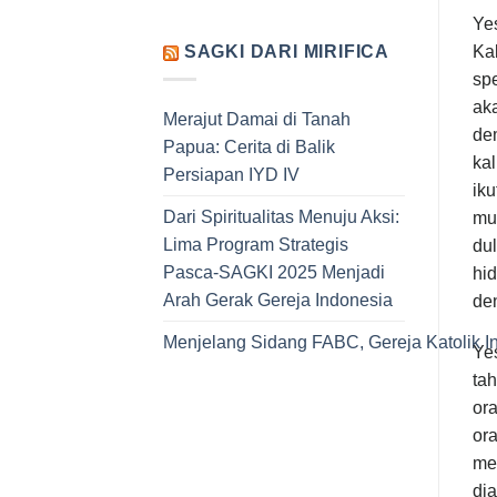
Yes
Kal
SAGKI DARI MIRIFICA
spe
ak
Merajut Damai di Tanah
dem
Papua: Cerita di Balik
kal
Persiapan IYD IV
iku
Dari Spiritualitas Menuju Aksi:
mu
Lima Program Strategis
du
Pasca-SAGKI 2025 Menjadi
hi
Arah Gerak Gereja Indonesia
de
Menjelang Sidang FABC, Gereja Katolik I
Yes
tah
or
or
me
dia