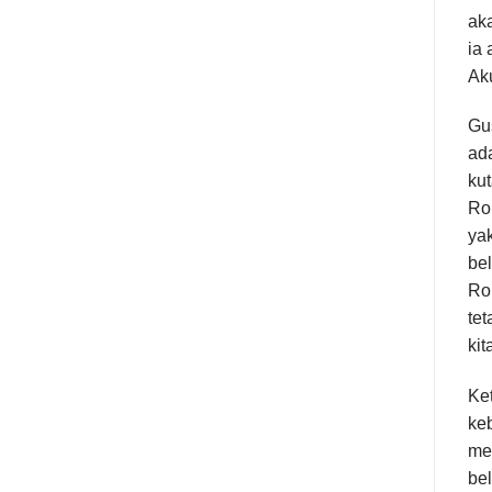
aka
ia 
Ak
Gu
ad
ku
Roh
ya
bel
Roh
te
kit
Ket
ke
men
be