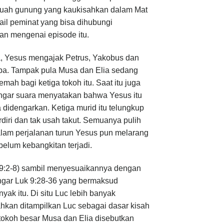
i sebuah gunung yang kaukisahkan dalam Mat
ail peminat yang bisa dihubungi
an mengenai episode itu.
a, Yesus mengajak Petrus, Yakobus dan
upa. Tampak pula Musa dan Elia sedang
ah bagi ketiga tokoh itu. Saat itu juga
ngar suara menyatakan bahwa Yesus itu
didengarkan. Ketiga murid itu telungkup
iri dan tak usah takut. Semuanya pulih
Dalam perjalanan turun Yesus pun melarang
belum kebangkitan terjadi.
k 9:2-8) sambil menyesuaikannya dengan
dengar Luk 9:28-36 yang bermaksud
ak itu. Di situ Luc lebih banyak
hkan ditampilkan Luc sebagai dasar kisah
tokoh besar Musa dan Elia disebutkan