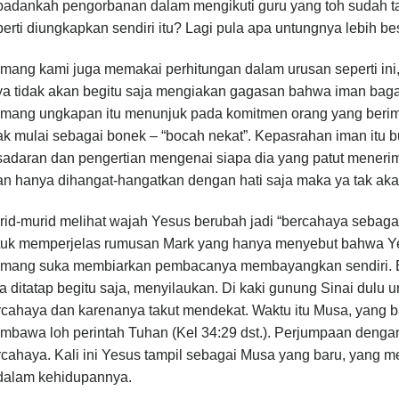
padankah pengorbanan dalam mengikuti guru yang toh sudah t
erti diungkapkan sendiri itu? Lagi pula apa untungnya lebih be
ang kami juga memakai perhitungan dalam urusan seperti ini, 
ya tidak akan begitu saja mengiakan gagasan bahwa iman baga
mang ungkapan itu menunjuk pada komitmen orang yang beriman
ak mulai sebagai bonek – “bocah nekat”. Kepasrahan iman itu bu
sadaran dan pengertian mengenai siapa dia yang patut meneri
n hanya dihangat-hangatkan dengan hati saja maka ya tak akan 
rid-murid melihat wajah Yesus berubah jadi “bercahaya sebaga
tuk memperjelas rumusan Mark yang hanya menyebut bahwa Yes
mang suka membiarkan pembacanya membayangkan sendiri. Berc
a ditatap begitu saja, menyilaukan. Di kaki gunung Sinai dulu
cahaya dan karenanya takut mendekat. Waktu itu Musa, yang b
mbawa loh perintah Tuhan (Kel 34:29 dst.). Perjumpaan den
rcahaya. Kali ini Yesus tampil sebagai Musa yang baru, yang 
 dalam kehidupannya.