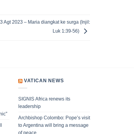
 Agt 2023 – Maria diangkat ke surga (Injil:
Luk 1:39-56)
VATICAN NEWS
SIGNIS Africa renews its
,
leadership
nic”
Archbishop Colombo: Pope’s visit
I
to Argentina will bring a message
of peace