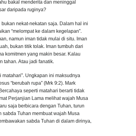
ahu bakal menderita dan meninggal
sar daripada ruginya?
bukan nekat-nekatan saja. Dalam hal ini
ikan “melompat ke dalam kegelapan”.
, namun iman tidak mulai di situ. Iman
ah, bukan titik tolak. Iman tumbuh dari
ma komitmen yang makin besar. Kalau
tahan. Atau jadi fanatik.
i matahari”. Ungkapan ini maksudnya
us “berubah rupa” (Mrk 9:2). Mark
ahaya seperti matahari berarti tidak
 umat Perjanjian Lama melihat wajah Musa
aru saja berbicara dengan Tuhan, turun
gan sabda Tuhan membuat wajah Musa
membawakan sabda Tuhan di dalam dirinya,