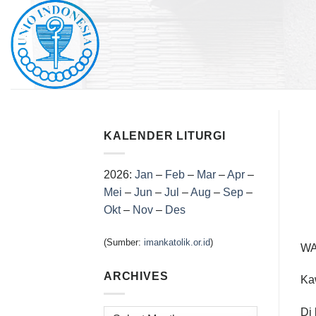
Skip
to
content
KALENDER LITURGI
2026:
Jan
–
Feb
–
Mar
–
Apr
–
Mei
–
Jun
–
Jul
–
Aug
–
Sep
–
Okt
–
Nov
–
Des
(Sumber:
imankatolik.or.id
)
WA
ARCHIVES
Ka
Di 
Archives