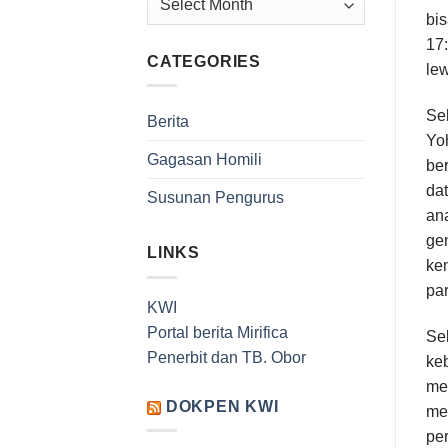
bis
17:
CATEGORIES
le
Se
Berita
Yoh
Gagasan Homili
ber
da
Susunan Pengurus
ana
ge
LINKS
kem
par
KWI
Portal berita Mirifica
Se
Penerbit dan TB. Obor
keb
men
DOKPEN KWI
men
pe