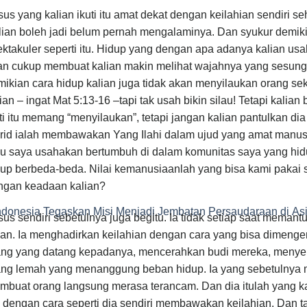
us yang kalian ikuti itu amat dekat dengan keilahian sendiri 
ian boleh jadi belum pernah mengalaminya. Dan syukur demiki
ktakuler seperti itu. Hidup yang dengan apa adanya kalian usa
an cukup membuat kalian makin melihat wajahnya yang sesung
ikian cara hidup kalian juga tidak akan menyilaukan orang seki
ian – ingat Mat 5:13-16 –tapi tak usah bikin silau! Tetapi kalia
ti itu memang “menyilaukan”, tetapi jangan kalian pantulkan dia 
rid ialah membawakan Yang Ilahi dalam ujud yang amat manusia
lu saya usahakan bertumbuh di dalam komunitas saya yang hid
dup berbeda-beda. Nilai kemanusiaanlah yang bisa kami pakai 
ngan keadaan kalian?
ndonesia Tegaskan Misi Menjadi Jembatan Persaudaraan di As
us sendiri sebetulnya juga begitu. Ia tidak setiap saat memantu
an. Ia menghadirkan keilahian dengan cara yang bisa dimenge
ang yang datang kepadanya, mencerahkan budi mereka, menye
ang lemah yang menanggung beban hidup. Ia yang sebetulnya me
mbuat orang langsung merasa terancam. Dan dia itulah yang ka
 dengan cara seperti dia sendiri membawakan keilahian. Dan tak