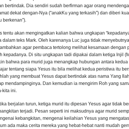
n bertindak. Dia sendiri sudah berfirman agar orang mendenga
amat dekat dengan-Nya (“anakKu yang terkasih”) dan diberi ku
u berkenan”).
s tentu akan mengingatkan kalian bahwa ungkapan “kepadanya A
a dalam teks Mark. Oleh karenanya Luc juga tidak menyebutnya
tambahkan agar pembaca tertolong melihat kesamaan dengan p
 kepadanya. Di situ ungkapan tadi dipakai dalam ketiga Injil (Ma
kin bahwa para murid juga menangkap hubungan antara kedua pe
ajar tentang siapa Yesus itu bila melihat kedua peristiwa itu
lah yang membuat Yesus dapat bertindak atas nama Yang Ilahi.
tap mendampinginya. Dan kemudian ia mengirim Roh yang sama
a-kita ini.
ika berjalan turun, ketiga murid itu dipesan Yesus agar tidak b
bangkitan terjadi. Pesan seperti ini maksudnya agar murid se
genai kebangkitan, mengenai keilahian Yesus yang mengatasi k
lum ada maka cerita mereka yang hebat-hebat nanti mudah gem