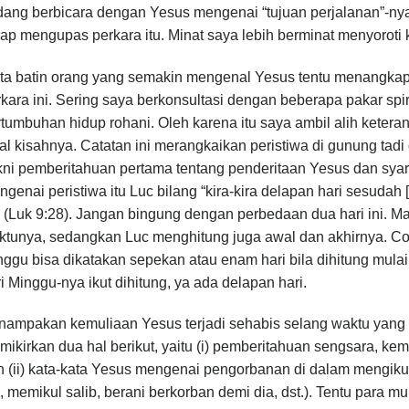
dang berbicara dengan Yesus mengenai “tujuan perjalanan”-ny
ap mengupas perkara itu. Minat saya lebih berminat menyoroti
ta batin orang yang semakin mengenal Yesus tentu menangkap 
kara ini. Sering saya berkonsultasi dengan beberapa pakar spir
tumbuhan hidup rohani. Oleh karena itu saya ambil alih keter
l kisahnya. Catatan ini merangkaikan peristiwa di gunung tad
ni pemberitahuan pertama tentang penderitaan Yesus dan syara
genai peristiwa itu Luc bilang “kira-kira delapan hari sesud
” (Luk 9:28). Jangan bingung dengan perbedaan dua hari ini. 
ktunya, sedangkan Luc menghitung juga awal dan akhirnya. Con
ggu bisa dikatakan sepekan atau enam hari bila dihitung mulai 
i Minggu-nya ikut dihitung, ya ada delapan hari.
ampakan kemuliaan Yesus terjadi sehabis selang waktu yang c
ikirkan dua hal berikut, yaitu (i) pemberitahuan sengsara, ke
n (ii) kata-kata Yesus mengenai pengorbanan di dalam mengiku
i, memikul salib, berani berkorban demi dia, dst.). Tentu para m