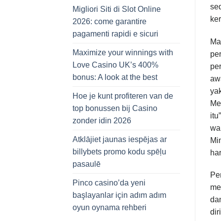
se
Migliori Siti di Slot Online
ker
2026: come garantire
pagamenti rapidi e sicuri
Ma
Maximize your winnings with
per
Love Casino UK’s 400%
per
bonus: A look at the best
awa
yak
Hoe je kunt profiteren van de
Men
top bonussen bij Casino
itu
zonder idin 2026
wa
Atklājiet jaunas iespējas ar
Min
billybets promo kodu spēļu
har
pasaulē
Pen
Pinco casino’da yeni
mem
başlayanlar için adım adım
da
oyun oynama rehberi
dir