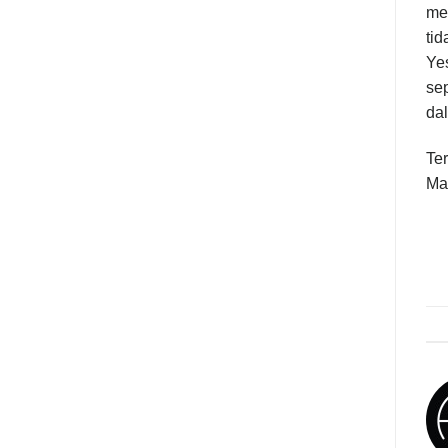
me
tid
Yes
se
dal
Ter
Ma