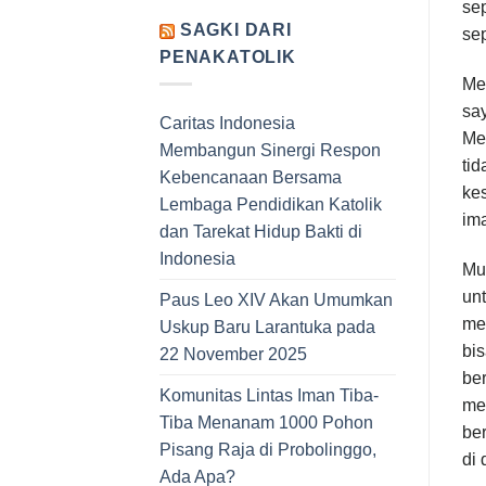
se
SAGKI DARI
sep
PENAKATOLIK
Mem
sa
Caritas Indonesia
Me
Membangun Sinergi Respon
tid
Kebencanaan Bersama
ke
Lembaga Pendidikan Katolik
ima
dan Tarekat Hidup Bakti di
Indonesia
Mu
un
Paus Leo XIV Akan Umumkan
me
Uskup Baru Larantuka pada
bis
22 November 2025
ber
Komunitas Lintas Iman Tiba-
me
Tiba Menanam 1000 Pohon
be
Pisang Raja di Probolinggo,
di
Ada Apa?