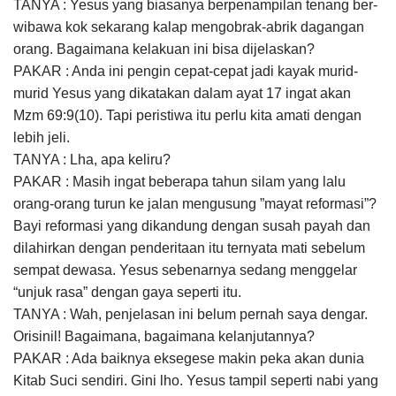
TANYA : Yesus yang biasanya berpenampilan tenang ber­
wibawa kok sekarang kalap mengobrak-abrik dagangan
orang. Bagaimana kelakuan ini bisa di­jelaskan?
PAKAR : Anda ini pengin cepat-cepat jadi kayak murid-
murid Yesus yang dikatakan dalam ayat 17 ingat akan
Mzm 69:9(10). Tapi peristiwa itu perlu kita amati dengan
lebih jeli.
TANYA : Lha, apa keliru?
PAKAR : Masih ingat beberapa tahun silam yang lalu
orang-orang turun ke jalan mengusung ”mayat refor­masi”?
Bayi reformasi yang dikandung dengan susah payah dan
dilahirkan dengan penderitaan itu ternyata mati sebelum
sempat dewasa. Yesus sebenarnya sedang menggelar
“unjuk rasa” dengan gaya seperti itu.
TANYA : Wah, penjelasan ini belum pernah saya dengar.
Orisinil! Bagaimana, bagaimana kelanjutannya?
PAKAR : Ada baiknya eksegese makin peka akan dunia
Kitab Suci sendiri. Gini lho. Yesus tampil seperti nabi yang