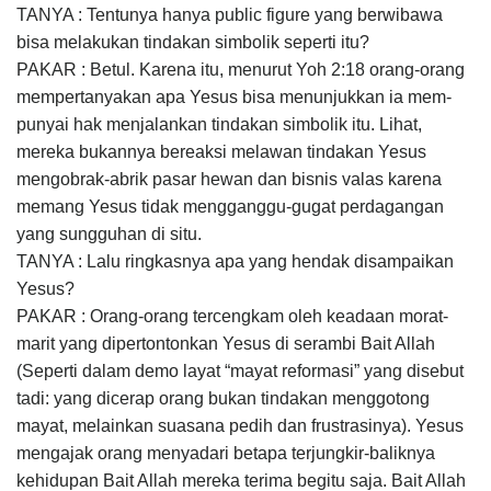
TANYA : Tentunya hanya public figure yang berwibawa
bisa melakukan tindakan simbolik seperti itu?
PAKAR : Betul. Karena itu, menurut Yoh 2:18 orang-orang
mempertanyakan apa Yesus bisa menunjukkan ia mem­
punyai hak menjalankan tindakan simbolik itu. Lihat,
mereka bukannya bereaksi melawan tindak­an Yesus
mengobrak-abrik pasar hewan dan bisnis valas karena
memang Yesus tidak mengganggu-gugat perdagangan
yang sungguhan di situ.
TANYA : Lalu ringkasnya apa yang hendak disampaikan
Yesus?
PAKAR : Orang-orang tercengkam oleh keadaan morat-
marit yang dipertontonkan Yesus di serambi Bait Allah
(Seperti dalam demo layat “mayat reformasi” yang disebut
tadi: yang dicerap orang bukan tindakan menggotong
mayat, melainkan suasana pedih dan frustrasinya). Yesus
mengajak orang menyadari betapa terjungkir-balik­nya
kehidupan Bait Allah mereka terima begitu saja. Bait Allah