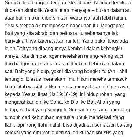
Semua itu dibangun dengan iktikad baik. Namun demi­kian,
tindakan simbolik Yesus tetap menyapa – bukan dalam arti
agar batin makin dibersihkan. Wartanya jauh le­bih tajam.
Yesus mengajak melepaskan bangunan itu. Mengapa?
Bait yang kita akrabi dan pelihara itu sebenarnya tak
banyak artinya karena akan runtuh. Yang bakal terus ada
ialah Bait yang dibangunnya kembali dalam kebangkit­
annya. Kita diimbau agar merelakan relung-relung suci
dan bangunan keramat dalam diri kita. Leburkan dalam
satu Bait yang hidup, yakni dia yang bangkit itu (Ahli-ahli
te­nung di Efesus merelakan ilmu hitam mereka termasuk
kitab-kitab wasiat ketika mereka menyatakan diri percaya
kepada Yesus, lihat Kis 19:18-19). Ini hidup rohani yang
meng­arahkan diri ke Sana, ke Dia, ke Bait Allah yang
hidup, ke Bait yang sungguh. Simpanan keramat memang
tumbuh dari kebutuhan manusia untuk mendekati Yang
Ilahi, tapi Yang Ilahi malah bisa dijadikan semacam barang
koleksi yang dirumat, diberi sajian kurban khusus yang