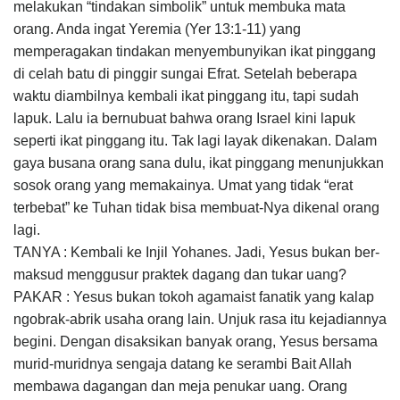
melakukan “tindakan simbolik” untuk membuka mata
orang. Anda ingat Yeremia (Yer 13:1-11) yang
memperagakan tindakan menyem­bunyi­kan ikat pinggang
di celah batu di pinggir sungai Efrat. Setelah beberapa
waktu diambilnya kembali ikat pinggang itu, tapi sudah
lapuk. Lalu ia bernubuat bahwa orang Israel kini lapuk
seperti ikat pinggang itu. Tak lagi layak dikenakan. Dalam
gaya busana orang sana dulu, ikat pinggang me­nunjukkan
sosok orang yang memakainya. Umat yang tidak “erat
terbebat” ke Tuhan tidak bisa mem­buat-Nya dikenal orang
lagi.
TANYA : Kembali ke Injil Yohanes. Jadi, Yesus bukan ber­
mak­sud menggusur praktek dagang dan tukar uang?
PAKAR : Yesus bukan tokoh agamaist fanatik yang kalap
ngobrak-abrik usaha orang lain. Unjuk rasa itu ke­jadiannya
begini. Dengan disaksikan banyak orang, Yesus bersama
murid-muridnya sengaja datang ke serambi Bait Allah
membawa dagangan dan meja penukar uang. Orang