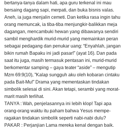
bertanya-tanya da­lam hati, apa guru terkenal ini mau
bersaing dagang sapi, merpati, dan buka bisnis valas.
Aneh, ia juga menjalin cemeti. Dan ketika rasa ingin tahu
orang memuncak, ia tiba-tiba menjungkir-balikkan meja
dagangan, mencambuki hewan yang dibawanya sendiri
sambil menghardik murid-murid yang memainkan peran
sebagai pedagang dan penukar uang: “Enyahlah, jangan
bikin rumah Bapaku ini jadi pasar!” (ayat 16). Dan pada
saat itu juga, masih termasuk pentasan ini, murid-murid
berkomentar samping – gaya teater “aside” – me­ngutip
Mzm 69:9(10), ”Kalap sungguh aku oleh kobaran cintaku
pada Bait-Mu!” Drama yang me­mentaskan tindakan
simbolik selesai di sini. Akan tetapi, serambi yang morat-
marit masih terlihat.
TANYA : Wah, penjelasannya ini lebih klop! Tapi apa
orang-orang waktu itu paham bahwa Yesus mem­pe­
ragakan tindakan simbolik seperti nabi-nabi dulu?
PAKAR : Perjanjian Lama mereka kenal dengan baik.