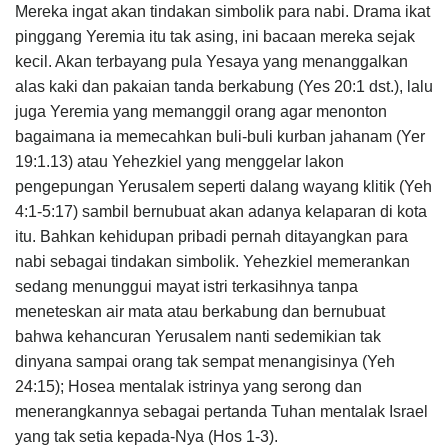
Mereka ingat akan tindakan simbolik para nabi. Drama ikat
pinggang Yeremia itu tak asing, ini bacaan mereka sejak
kecil. Akan terbayang pula Yesaya yang menanggalkan
alas kaki dan pakaian tanda berkabung (Yes 20:1 dst.), lalu
juga Yeremia yang memanggil orang agar menonton
bagaimana ia memecahkan buli-buli kurban jahanam (Yer
19:1.13) atau Yehezkiel yang menggelar lakon
pengepungan Yerusalem seperti dalang wayang klitik (Yeh
4:1-5:17) sambil bernubuat akan adanya kelaparan di kota
itu. Bahkan kehidupan pribadi pernah ditayangkan para
nabi sebagai tindakan simbolik. Yehezkiel memerankan
sedang menunggui mayat istri terka­sih­nya tanpa
meneteskan air mata atau berkabung dan bernubuat
bahwa kehancuran Yerusalem nanti sedemikian tak
dinyana sampai orang tak sempat menangisinya (Yeh
24:15); Hosea mentalak istrinya yang serong dan
menerangkannya sebagai per­tanda Tuhan mentalak Israel
yang tak setia ke­pada-Nya (Hos 1-3).