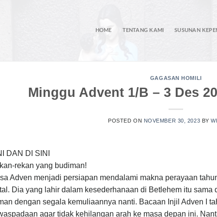
HOME
TENTANG KAMI
SUSUNAN KEP
GAGASAN HOMILI
Minggu Advent 1/B – 3 Des 20
POSTED ON
NOVEMBER 30, 2023
BY
W
NI DAN DI SINI
kan-rekan yang budiman!
sa Adven menjadi persiapan mendalami makna perayaan tahun
al. Dia yang lahir dalam kesederhanaan di Betlehem itu sama
man dengan segala kemuliaannya nanti. Bacaan Injil Adven I t
aspadaan agar tidak kehilangan arah ke masa depan ini. Nanti d