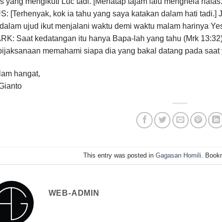
s yang mengikuti Luc tadi. [Menatap tajam lalu menghela nafas.
: [Terhenyak, kok ia tahu yang saya katakan dalam hati tadi.]
 dalam ujud ikut menjalani waktu demi waktu malam harinya Yes
K: Saat kedatangan itu hanya Bapa-lah yang tahu (Mrk 13:32)
bijaksanaan memahami siapa dia yang bakal datang pada saat y
lam hangat,
Gianto
This entry was posted in
Gagasan Homili
. Book
WEB-ADMIN