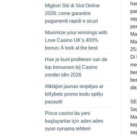
ha
Migliori Siti di Slot Online
pad
2026: come garantire
sep
pagamenti rapidi e sicuri
per
Maximize your winnings with
Ma
Love Casino UK’s 400%
Ma
bonus: A look at the best
25:
Di 
Hoe je kunt profiteren van de
me
top bonussen bij Casino
be
zonder idin 2026
be
Atklājiet jaunas iespējas ar
di
billybets promo kodu spēļu
SE
pasaulē
Se
Pinco casino’da yeni
Ma
başlayanlar için adım adım
ke
oyun oynama rehberi
se