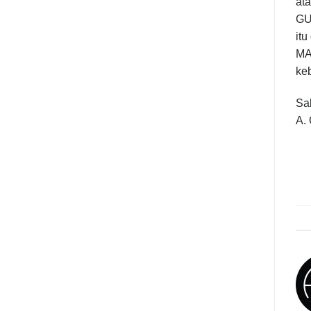
ata
GUS
itu
MAR
ke
Sa
A. 