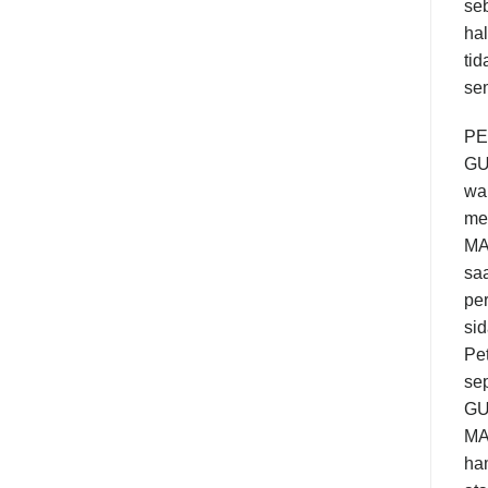
se
hal
tid
se
PE
GUS
wak
me
MAR
saa
per
si
Pet
sep
GU
MA
ham