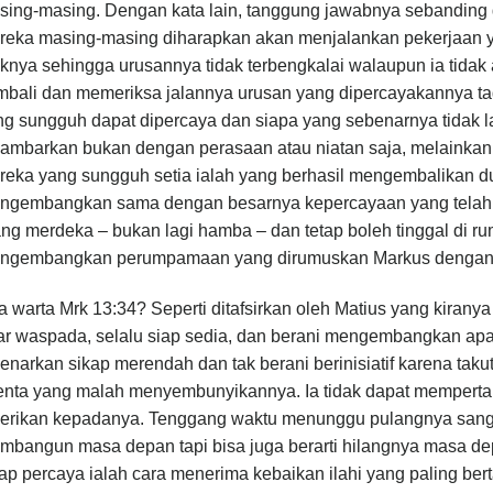
sing-masing. Dengan kata lain, tanggung jawabnya sebanding 
reka masing-masing diharapkan akan menjalankan pekerjaan ya
knya sehingga urusannya tidak terbengkalai walaupun ia tidak 
bali dan memeriksa jalannya urusan yang dipercayakannya tadi
g sungguh dapat dipercaya dan siapa yang sebenarnya tidak la
gambarkan bukan dengan perasaan atau niatan saja, melainkan
eka yang sungguh setia ialah yang berhasil mengembalikan dua
ngembangkan sama dengan besarnya kepercayaan yang telah d
ng merdeka – bukan lagi hamba – dan tetap boleh tinggal di rum
ngembangkan perumpamaan yang dirumuskan Markus dengan a
 warta Mrk 13:34? Seperti ditafsirkan oleh Matius yang kirany
ar waspada, selalu siap sedia, dan berani mengembangkan apa
enarkan sikap merendah dan tak berani berinisiatif karena tak
lenta yang malah menyembunyikannya. Ia tidak dapat mempert
berikan kepadanya. Tenggang waktu menunggu pulangnya sang
mbangun masa depan tapi bisa juga berarti hilangnya masa 
ap percaya ialah cara menerima kebaikan ilahi yang paling be