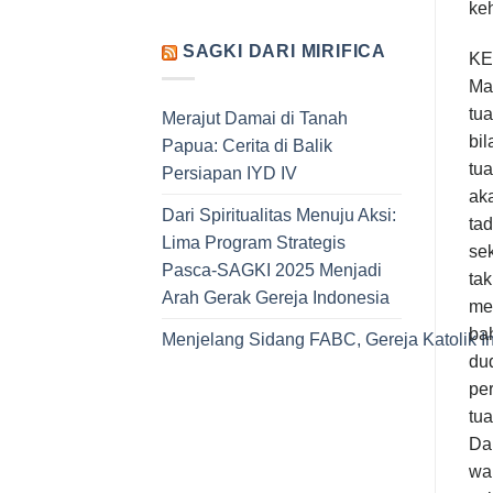
ke
SAGKI DARI MIRIFICA
KE
Ma
tu
Merajut Damai di Tanah
bi
Papua: Cerita di Balik
tua
Persiapan IYD IV
ak
Dari Spiritualitas Menuju Aksi:
tad
Lima Program Strategis
se
Pasca-SAGKI 2025 Menjadi
tak
Arah Gerak Gereja Indonesia
me
ba
Menjelang Sidang FABC, Gereja Katolik I
du
pe
tua
Dal
wa