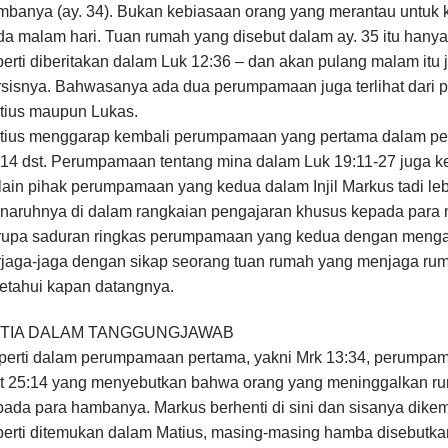
mbanya (ay. 34). Bukan kebiasaan orang yang merantau untuk 
a malam hari. Tuan rumah yang disebut dalam ay. 35 itu hanya
erti diberitakan dalam Luk 12:36 – dan akan pulang malam itu 
sisnya. Bahwasanya ada dua perumpamaan juga terlihat dari pen
tius maupun Lukas.
tius menggarap kembali perumpamaan yang pertama dalam pe
14 dst. Perumpamaan tentang mina dalam Luk 19:11-27 juga ke 
lain pihak perumpamaan yang kedua dalam Injil Markus tadi leb
naruhnya di dalam rangkaian pengajaran khusus kepada para 
rupa saduran ringkas perumpamaan yang kedua dengan menga
rjaga-jaga dengan sikap seorang tuan rumah yang menjaga rum
ketahui kapan datangnya.
TIA DALAM TANGGUNGJAWAB
perti dalam perumpamaan pertama, yakni Mrk 13:34, perumpama
t 25:14 yang menyebutkan bahwa orang yang meninggalkan ru
pada para hambanya. Markus berhenti di sini dan sisanya dik
perti ditemukan dalam Matius, masing-masing hamba disebut