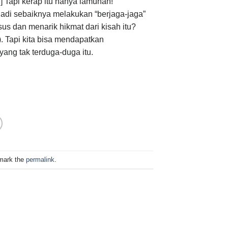
] Tapi kerap itu hanya lamunan!
 Jadi sebaiknya melakukan “berjaga-jaga”
us dan menarik hikmat dari kisah itu?
. Tapi kita bisa mendapatkan
ang tak terduga-duga itu.
mark the
permalink
.