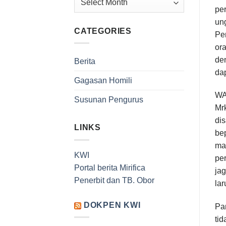
pe
un
CATEGORIES
Pen
ora
den
Berita
da
Gagasan Homili
W
Susunan Pengurus
Mr
di
LINKS
be
ma
KWI
per
Portal berita Mirifica
jag
Penerbit dan TB. Obor
lar
DOKPEN KWI
Pa
ti