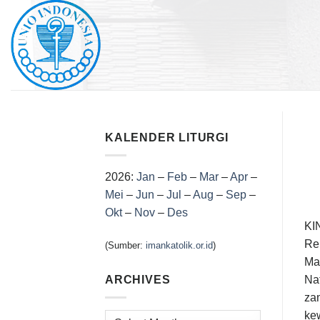
Skip
to
content
KALENDER LITURGI
2026:
Jan
–
Feb
–
Mar
–
Apr
–
Mei
–
Jun
–
Jul
–
Aug
–
Sep
–
Okt
–
Nov
–
Des
KI
Re
(Sumber:
imankatolik.or.id
)
Ma
Nat
ARCHIVES
za
kew
Archives