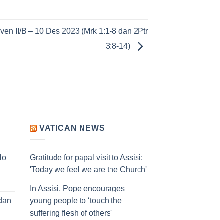
en II/B – 10 Des 2023 (Mrk 1:1-8 dan 2Ptr
3:8-14)
VATICAN NEWS
lo
Gratitude for papal visit to Assisi:
'Today we feel we are the Church'
In Assisi, Pope encourages
dan
young people to ‘touch the
suffering flesh of others'