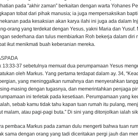
rhatian pada “akhir zaman” berkaitan dengan warta Yohanes Pe
gkapan tobat dari pihak manusia; ia juga mempersaksikan bap
ekanan pada kesaksian akan karya ilahi ini juga ada dalam I
ng-orang yang terdekat dengan Yesus, yakni Maria dan Yusuf.
gan sederhana dan tulus membiarkan Roh bekerja dalam diri me
pat ikut menikmati buah keberanian mereka.
ASPADA
k 13:33-37 sebetulnya memuat dua perumpamaan Yesus menge
satukan oleh Markus. Yang pertama terdapat dalam ay. 34, “Ke
pergian, yang meninggalkan rumahnya dan menyerahkan tan
sing-masing dengan tugasnya, dan memerintahkan penjaga pint
umpamaan ini terletak pada kesetiaan. Perumpamaan yang kedua
alah, sebab kamu tidak tahu kapan tuan rumah itu pulang, men
ut malam, atau pagi-pagi buta.” Di sini yang ditonjolkan ialah s
ra pembaca Markus pada zaman dulu mengerti bahwa tuan ruma
dak sama dengan orang yang tadi diceritakan pergi jauh dan m