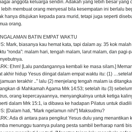
bagai anggota keluarga sendiri. Adakah yang lebih besar yang
 lebih membuat orang menyesal bila kesempatan ini berlalu beg
ak hanya ditujukan kepada para murid, tetapi juga seperti dise
mua orang.
NGALAMAN BATIN EMPAT WAKTU
: Mark, biasanya kau hemat kata, tapi dalam ay. 35 kok mala
tu “ronda”: malam hari, tengah malam, larut malam, dan pagi-pag
nyebutnya.
K: Ehm! [Lalu pandangannya kembali ke masa silam.] Memang it
t akhir hidup Yesus diingat dalam empat waktu itu: (1) …setel
jamuan terakhir ..” lalu (2) menjelang tengah malam ia ditangk
dangkan di Mahkamah Agama Mrk 14:53; setelah itu (3) sebelum
rus, orang kepercayaannya, menyangkalnya untuk ketiga kalinya
erti dalam Mrk 15:1, ia dibawa ke hadapan Pilatus untuk diadili
S: [Dalam hati, “Mark ngelamun nih!”] Maksudmu?
RK: Ada di antara para pengikut Yesus dulu yang menantikan 
ba menunggu tuannya pulang pesta sambil berharap nanti bisa 