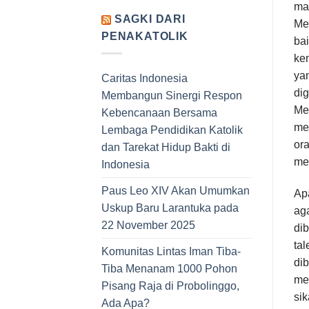
ma
SAGKI DARI
Me
PENAKATOLIK
bai
kem
yan
Caritas Indonesia
di
Membangun Sinergi Respon
Mer
Kebencanaan Bersama
me
Lembaga Pendidikan Katolik
ora
dan Tarekat Hidup Bakti di
me
Indonesia
Paus Leo XIV Akan Umumkan
Apa
Uskup Baru Larantuka pada
ag
22 November 2025
dib
ta
Komunitas Lintas Iman Tiba-
di
Tiba Menanam 1000 Pohon
me
Pisang Raja di Probolinggo,
sik
Ada Apa?