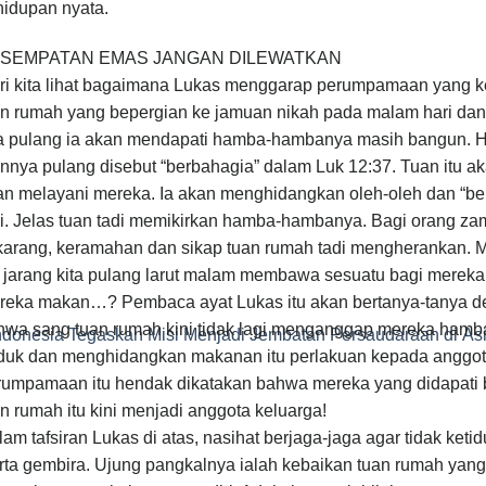
hidupan nyata.
SEMPATAN EMAS JANGAN DILEWATKAN
ri kita lihat bagaimana Lukas menggarap perumpamaan yang ke
an rumah yang bepergian ke jamuan nikah pada malam hari dan
la pulang ia akan mendapati hamba-hambanya masih bangun. H
nnya pulang disebut “berbahagia” dalam Luk 12:37. Tuan itu a
an melayani mereka. Ia akan menghidangkan oleh-oleh dan “be
i. Jelas tuan tadi memikirkan hamba-hambanya. Bagi orang zam
karang, keramahan dan sikap tuan rumah tadi mengherankan.
 jarang kita pulang larut malam membawa sesuatu bagi mereka 
reka makan…? Pembaca ayat Lukas itu akan bertanya-tanya dem
hwa sang tuan rumah kini tidak lagi menganggap mereka ham
ndonesia Tegaskan Misi Menjadi Jembatan Persaudaraan di As
duk dan menghidangkan makanan itu perlakuan kepada anggota 
rumpamaan itu hendak dikatakan bahwa mereka yang didapati 
n rumah itu kini menjadi anggota keluarga!
am tafsiran Lukas di atas, nasihat berjaga-jaga agar tidak ket
rta gembira. Ujung pangkalnya ialah kebaikan tuan rumah ya