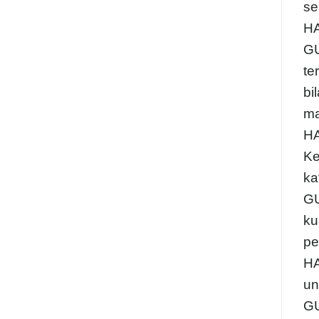
se
HA
GU
te
bi
ma
HA
Ke
ka
GU
ku
pe
HA
un
GU