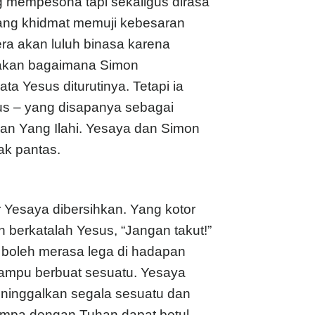
mempesona tapi sekaligus dirasa
ang khidmat memuji kebesaran
ra akan luluh binasa karena
ritakan bagaimana Simon
ta Yesus diturutinya. Tetapi ia
us – yang disapanya sebagai
an Yang Ilahi. Yesaya dan Simon
ak pantas.
r Yesaya dibersihkan. Yang kotor
 berkatalah Yesus, “Jangan takut!”
 boleh merasa lega di hadapan
 mampu berbuat sesuatu. Yesaya
ninggalkan segala sesuatu dan
umpa dengan Tuhan dapat betul-