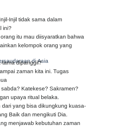
jil-Injil tidak sama dalam
 ini?
rang itu mau diisyaratkan bahwa
lainkan kelompok orang yang
ersaudaraan di Asia
-tama dipanggil?
mpai zaman kita ini. Tugas
mua
n sabda? Katekese? Sakramen?
gan upaya ritual belaka.
dari yang bisa dikungkung kuasa-
ng Baik dan mengikuti Dia.
ang menjawab kebutuhan zaman