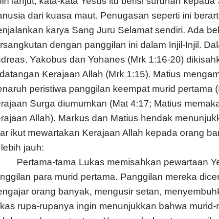
bih lanjut, kata-kata Yesus itu berisi suruhan kepa
nusia dari kuasa maut. Penugasan seperti ini berarti
njalankan karya Sang Juru Selamat sendiri. Ada beb
rsangkutan dengan panggilan ini dalam Injil-Injil. Da
dreas, Yakobus dan Yohanes (Mrk 1:16-20) dikis
datangan Kerajaan Allah (Mrk 1:15). Matius mengamb
naruh peristiwa panggilan keempat murid pertama (
rajaan Surga diumumkan (Mat 4:17; Matius memakai 
rajaan Allah). Markus dan Matius hendak menunjuk
ar ikut mewartakan Kerajaan Allah kepada orang ba
 lebih jauh:
Pertama-tama Lukas memisahkan pewartaan Yesu
nggilan para murid pertama. Panggilan mereka diceri
ngajar orang banyak, mengusir setan, menyembuhka
kas rupa-rupanya ingin menunjukkan bahwa murid-m