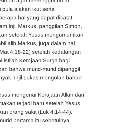
da Simon agar merenggut umat
 pula ajakan ikut serta
erapa hal yang dapat dicatat
lam Injil Markus, panggilan Simon,
ahkan setelah Yesus mengumumkan
il alih Markus, juga dalam hal
Mat 4:18-22) setelah kedatangan
istilah Kerajaan Surga bagi
kan bahwa murid-murid dipanggil
nyak. Injil Lukas mengolah bahan
s mengenai Kerajaan Allah dari
takan terjadi baru setelah Yesus
n orang sakit (Luk 4:14-44).
urid pertama itu sebetulnya