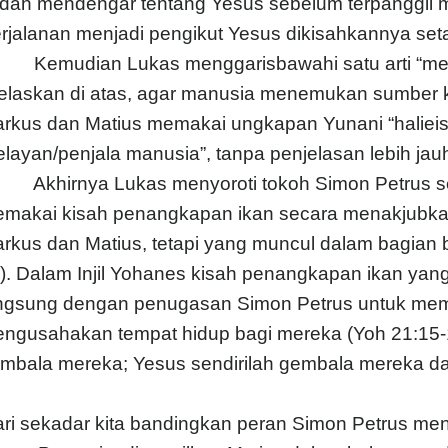
dah mendengar tentang Yesus sebelum terpanggil m
rjalanan menjadi pengikut Yesus dikisahkannya set
Kemudian Lukas menggarisbawahi satu arti “menja
jelaskan di atas, agar manusia menemukan sumber k
rkus dan Matius memakai ungkapan Yunani “halieis
elayan/penjala manusia”, tanpa penjelasan lebih ja
Akhirnya Lukas menyoroti tokoh Simon Petrus sec
makai kisah penangkapan ikan secara menakjubkan 
rkus dan Matius, tetapi yang muncul dalam bagian b
). Dalam Injil Yohanes kisah penangkapan ikan yang 
ngsung dengan penugasan Simon Petrus untuk mem
ngusahakan tempat hidup bagi mereka (Yoh 21:15-17
mbala mereka; Yesus sendirilah gembala mereka dar
ri sekadar kita bandingkan peran Simon Petrus menu