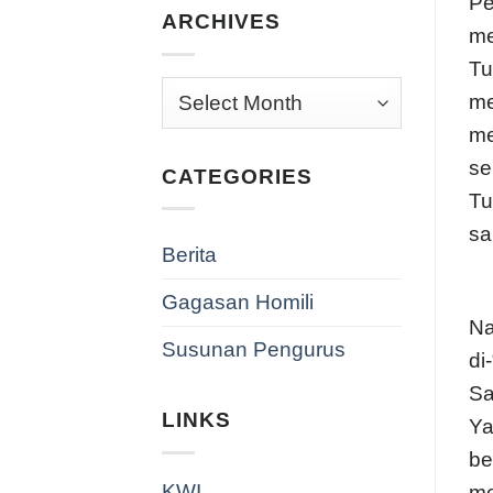
Pe
ARCHIVES
me
Tu
Archives
me
me
se
CATEGORIES
Tu
sa
Berita
Gagasan Homili
Na
Susunan Pengurus
di
Sa
LINKS
Ya
be
KWI
me