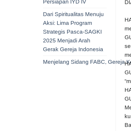
Persiapan IYD IV
DI
Dari Spiritualitas Menuju
HA
Aksi: Lima Program
me
Strategis Pasca-SAGKI
GU
2025 Menjadi Arah
se
Gerak Gereja Indonesia
me
Menjelang Sidang FABC, Gereja Ka
HA
GU
“m
HA
GU
Me
ku
Ba