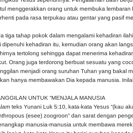
tul menggerakkan orang untuk membuka lembaran b
rhenti pada rasa terpukau atau gentar yang pasif me
a tiga tahap pokok dalam mengalami kehadiran ilah
ri dipenuhi kehadiran itu, kemudian orang akan lan
hirnya tertolong sehingga dapat menerima kehadiran 
kut. Orang juga terdorong berbuat sesuatu yang coco
nggilan menjadi orang suruhan Tuhan yang bakal 
kan hanya membawakan Dia kepada manusia. Inilah i
ANGGILAN UNTUK “MENJALA MANUSIA
lam teks Yunani Luk 5:10, kata-kata Yesus “(kau ak
nthropous (esee) zoogroon” dan sarat dengan penger
nangkap manusia-manusia untuk membawa mereka ke