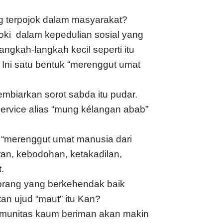
g terpojok dalam masyarakat?
aroki dalam kepedulian sosial yang
ngkah-langkah kecil seperti itu
 Ini satu bentuk “merenggut umat
embiarkan sorot sabda itu pudar.
 service alias “mung kélangan abab”
 “merenggut umat manusia dari
tan, kebodohan, ketakadilan,
.
orang yang berkehendak baik
n ujud “maut” itu Kan?
 komunitas kaum beriman akan makin