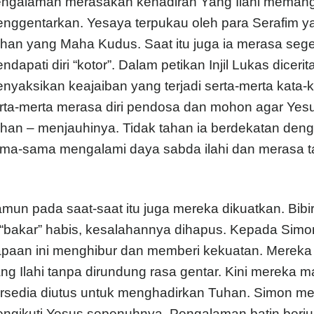
ngalaman merasakan kehadiran Yang Ilahi memang 
nggentarkan. Yesaya terpukau oleh para Serafim y
han yang Maha Kudus. Saat itu juga ia merasa sege
ndapati diri “kotor”. Dalam petikan Injil Lukas dice
nyaksikan keajaiban yang terjadi serta-merta kata-ka
rta-merta merasa diri pendosa dan mohon agar Yes
han – menjauhinya. Tidak tahan ia berdekatan deng
ma-sama mengalami daya sabda ilahi dan merasa t
mun pada saat-saat itu juga mereka dikuatkan. Bibi
-“bakar” habis, kesalahannya dihapus. Kepada Simon
paan ini menghibur dan memberi kekuatan. Mereka
ng Ilahi tanpa dirundung rasa gentar. Kini mereka
rsedia diutus untuk menghadirkan Tuhan. Simon me
ngikuti Yesus sepenuhnya. Pengalaman batin berj