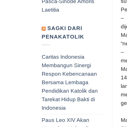
su
Pasca-Sinode Amoris
Pe
Laetitia
– 
di
SAGKI DARI
Ma
PENAKATOLIK
“n
– 
Caritas Indonesia
me
Membangun Sinergi
Ma
Respon Kebencanaan
14
Bersama Lembaga
la
Pendidikan Katolik dan
me
Tarekat Hidup Bakti di
ge
Indonesia
Paus Leo XIV Akan
Ma