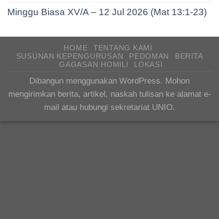
Minggu Biasa XV/A – 12 Jul 2026 (Mat 13:1-23)
HOME
TENTANG KAMI
SUSUNAN KEPENGURUSAN
PEDOMAN
BERITA
GAGASAN HOMILI
LOKASI
Dibangun menggunakan WordPress. Mohon
mengirimkan berita, artikel, naskah tulisan ke alamat e-
mail atau hubungi sekretariat UNIO.