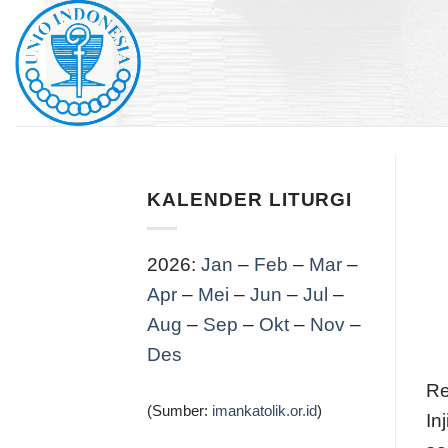
Skip
to
content
KALENDER LITURGI
2026:
Jan
–
Feb
–
Mar
–
Apr
–
Mei
–
Jun
–
Jul
–
Aug
–
Sep
–
Okt
–
Nov
–
Des
Re
(Sumber:
imankatolik.or.id
)
In