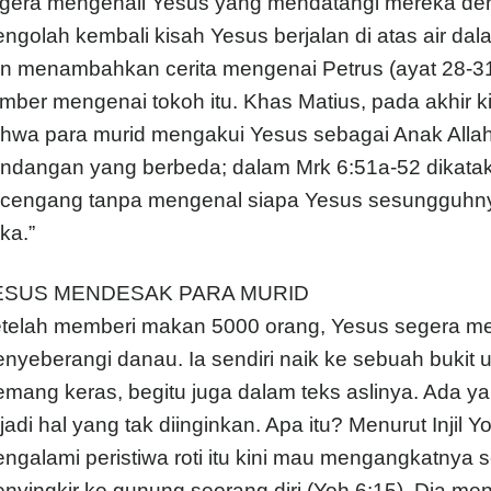
gera mengenali Yesus yang mendatangi mereka denga
ngolah kembali kisah Yesus berjalan di atas air dal
n menambahkan cerita mengenai Petrus (ayat 28-31
mber mengenai tokoh itu. Khas Matius, pada akhir k
hwa para murid mengakui Yesus sebagai Anak All
ndangan yang berbeda; dalam Mrk 6:51a-52 dikatak
rcengang tanpa mengenal siapa Yesus sesungguhnya
ka.”
ESUS MENDESAK PARA MURID
telah memberi makan 5000 orang, Yesus segera me
nyeberangi danau. Ia sendiri naik ke sebuah bukit 
mang keras, begitu juga dalam teks aslinya. Ada yan
rjadi hal yang tak diinginkan. Apa itu? Menurut Inji
ngalami peristiwa roti itu kini mau mengangkatnya 
nyingkir ke gunung seorang diri (Yoh 6:15). Dia m