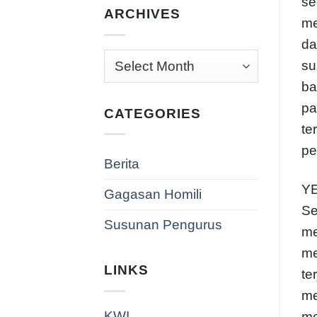
se
ARCHIVES
me
da
Archives
su
ba
pa
CATEGORIES
te
pe
Berita
Y
Gagasan Homili
Se
Susunan Pengurus
me
me
LINKS
te
me
KWI
me