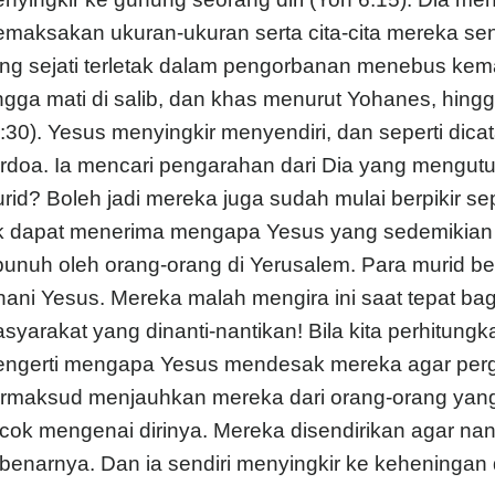
maksakan ukuran-ukuran serta cita-cita mereka se
ng sejati terletak dalam pengorbanan menebus ke
ngga mati di salib, dan khas menurut Yohanes, hingg
:30). Yesus menyingkir menyendiri, dan seperti dica
rdoa. Ia mencari pengarahan dari Dia yang mengu
rid? Boleh jadi mereka juga sudah mulai berpikir se
k dapat menerima mengapa Yesus yang sedemikian te
bunuh oleh orang-orang di Yerusalem. Para murid 
hani Yesus. Mereka malah mengira ini saat tepat ba
syarakat yang dinanti-nantikan! Bila kita perhitungk
ngerti mengapa Yesus mendesak mereka agar pergi
rmaksud menjauhkan mereka dari orang-orang yang
cok mengenai dirinya. Mereka disendirikan agar nant
benarnya. Dan ia sendiri menyingkir ke keheningan 