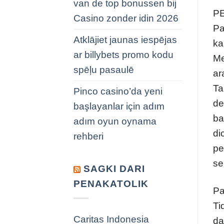
van de top bonussen bij
P
Casino zonder idin 2026
Pa
Atklājiet jaunas iespējas
ka
ar billybets promo kodu
Me
spēļu pasaulē
ar
Ta
Pinco casino’da yeni
de
başlayanlar için adım
ba
adım oyun oynama
di
rehberi
pe
se
SAGKI DARI
PENAKATOLIK
Pa
Ti
Caritas Indonesia
da