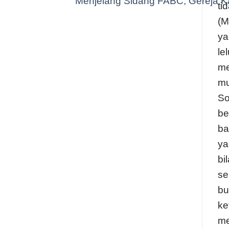
Menjelang Sidang FABC, Gereja Ka
ti
(M
ya
le
me
mu
So
be
ba
ya
bi
se
bu
ke
me