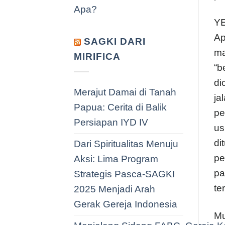
Apa?
YE
Ap
SAGKI DARI
ma
MIRIFICA
“b
di
Merajut Damai di Tanah
ja
Papua: Cerita di Balik
pe
Persiapan IYD IV
us
di
Dari Spiritualitas Menuju
pe
Aksi: Lima Program
pa
Strategis Pasca-SAGKI
te
2025 Menjadi Arah
Gerak Gereja Indonesia
Mu