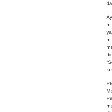
da
Ay
me
ya
me
me
di
“S
ke
P
Me
Pe
me