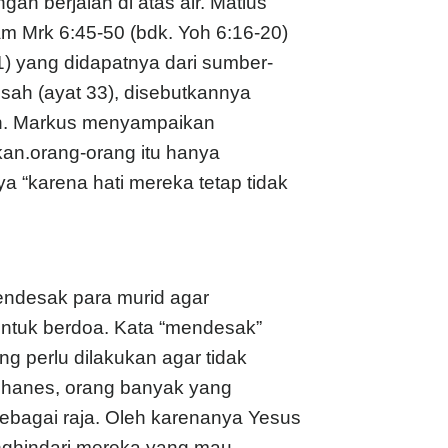
n berjalan di atas air. Matius
am Mrk 6:45-50 (bdk. Yoh 6:16-20)
) yang didapatnya dari sumber-
isah (ayat 33), disebutkannya
ah. Markus menyampaikan
an.orang-orang itu hanya
 “karena hati mereka tetap tidak
ndesak para murid agar
untuk berdoa. Kata “mendesak”
g perlu dilakukan agar tidak
l Yohanes, orang banyak yang
sebagai raja. Oleh karenanya Yesus
enghindari mereka yang mau