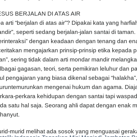
SUS BERJALAN DI ATAS AIR
a arti “berjalan di atas air”? Dipakai kata yang harfi
ndir”, seperti sedang berjalan-jalan santai di tama
erinteraksi” dengan keadaan dengan tenang dan ena
ceritakan mengajarkan prinsip-prinsip etika kepada 
lan”, sering tidak dalam arti mondar mandir melangk
lbagai gagasan, teori, serta pemikiran leluhur dan pa
ul pengajaran yang biasa dikenal sebagai “halakha”
turuntemurunkan mengenai hukum dan agama. Diaj
rkara-perkara kehidupan dengan santai tapi waspad
da satu hal saja. Seorang ahli dapat dengan enak me
rhanyut.
rid-murid melihat ada sosok yang menguasai gera