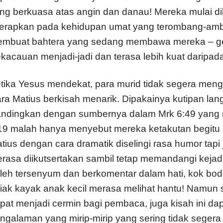
ng berkuasa atas angin dan danau! Mereka mulai dik
terapkan pada kehidupan umat yang terombang-ambi
mbuat bahtera yang sedang membawa mereka – gere
kacauan menjadi-jadi dan terasa lebih kuat daripada 
tika Yesus mendekat, para murid tidak segera mengen
ra Matius berkisah menarik. Dipakainya kutipan langs
ndingkan dengan sumbernya dalam Mrk 6:49 yang m
19 malah hanya menyebut mereka ketakutan begitu sa
tius dengan cara dramatik diselingi rasa humor tapi
rasa diikutsertakan sambil tetap memandangi kejad
leh tersenyum dan berkomentar dalam hati, kok bodo 
riak kayak anak kecil merasa melihat hantu! Namun 
pat menjadi cermin bagi pembaca, juga kisah ini d
ngalaman yang mirip-mirip yang sering tidak segera k