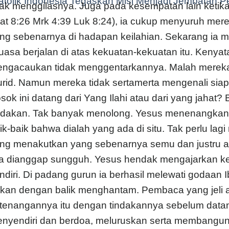
tolik Indonesia Tegaskan Misi Menjadi Jembatan P
dak menggilasnya. Juga pada kesempatan lain keti
at 8:26 Mrk 4:39 Luk 8:24), ia cukup menyuruh mere
ng sebenarnya di hadapan keilahian. Sekarang ia ma
luasa berjalan di atas kekuatan-kekuatan itu. Keny
ngacaukan tidak menggentarkannya. Malah mereka di
rid. Namun mereka tidak sertamerta mengenali siapa
sok ini datang dari Yang Ilahi atau dari yang jahat
dakan. Tak banyak menolong. Yesus menenangkan
ik-baik bahwa dialah yang ada di situ. Tak perlu lag
ng menakutkan yang sebenarnya semu dan justru
la dianggap sungguh. Yesus hendak mengajarkan ke
ndiri. Di padang gurun ia berhasil melewati godaan I
kan dengan balik menghantam. Pembaca yang jel
tenangannya itu dengan tindakannya sebelum datan
nyendiri dan berdoa, meluruskan serta membangun