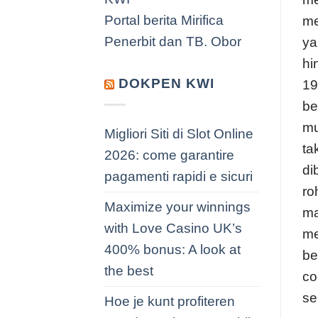
Portal berita Mirifica
me
Penerbit dan TB. Obor
ya
hi
DOKPEN KWI
19
be
mu
Migliori Siti di Slot Online
ta
2026: come garantire
di
pagamenti rapidi e sicuri
ro
Maximize your winnings
ma
with Love Casino UK’s
me
400% bonus: A look at
be
the best
co
se
Hoe je kunt profiteren