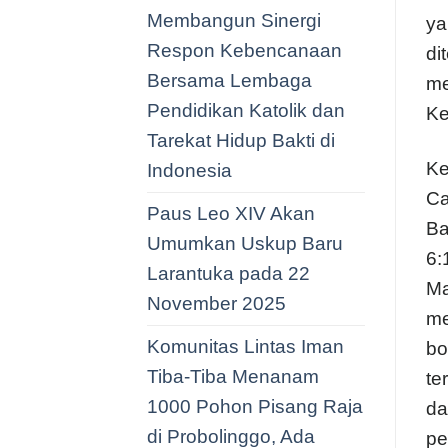
Membangun Sinergi
ya
Respon Kebencanaan
di
Bersama Lembaga
me
Pendidikan Katolik dan
Ke
Tarekat Hidup Bakti di
Ke
Indonesia
Ca
Paus Leo XIV Akan
Ba
Umumkan Uskup Baru
6:
Larantuka pada 22
Ma
November 2025
me
Komunitas Lintas Iman
bo
Tiba-Tiba Menanam
te
1000 Pohon Pisang Raja
da
di Probolinggo, Ada
pe