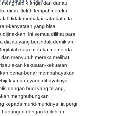
ersaudaraan di Asia
ka menghardik angin dan danau
ka diam. Itulah tempat mereka
lah tidak memakai kata-kata. Ia
ataan-kenyataan yang bisa
jinakkan. Ini semua dilihat para
 dia itu yang bertindak demikian.
? Begitulah cara mereka membeda-
 dan menyuruh mereka melihat
i risau akan kekuatan-kekuatan
 akan benar-benar membahayakan
bijaksanaan yang dihayatinya
blis dengan budi yang terang,
i akan menghubungkan
g kepada murid-muridnya: ia pergi
 hubungan dengan keilahian