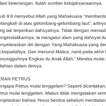
lam ketenangan. Itulah sumber kebijaksanaannya.
ub 9:8 menyebut Allah yang Mahakuasa “membentang
langkah di atas gelombang-gelombang laut”, artin
ng tak terperikan dahsyatnya. Tidak dengan menia
ngendalikannya. Ia mengatur alam yang dahsyat it
nyelaraskan diri dengan Yang Mahakuasa yang demi
ri kepadaNya. Dan menurut Matius, nanti pada akhir 
esungguhnya Engkau itu Anak Allah.” Mereka mul
ilahian dalam dirinya.
ERAN PETRUS
ngapa Petrus mulai tenggelam? Seperti diceritakan,
trus mulai tenggelam. Matius tidak mengatakan semu
njelaskan bahwa Yesus berdoa sebelum mendatangi