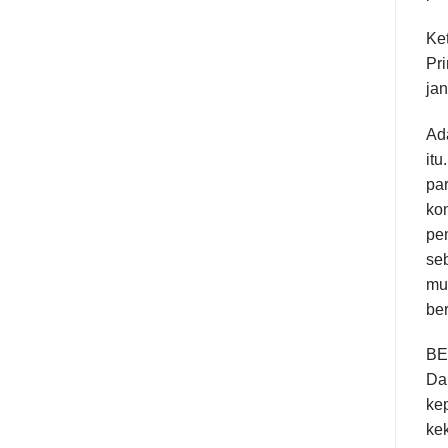
Ket
Pri
ja
Ada
itu
pa
ko
pe
se
mu
ber
BE
Da
ke
kek