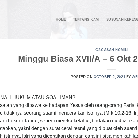
HOME
TENTANG KAMI
SUSUNAN KEPEN
GAGASAN HOMILI
Minggu Biasa XVII/A – 6 Okt 2
POSTED ON
OCTOBER 2, 2024
BY
WE
NAH HUKUM ATAU SOAL IMAN?
alah yang dibawa ke hadapan Yesus oleh orang-orang Farisi kal
u tidaknya seorang suami menceraikan istrinya (Mrk 10:2-16, I
am hukum Taurat, seperti mereka ketahui, tindakan itu diizink
etapkan, yakni dengan surat cerai resmi yang dibuat oleh suami
h istrinya. Istri yang diceraikan dengan cara ini bisa menikah l