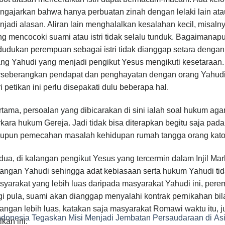
gajarkan bahwa hanya perbuatan zinah dengan lelaki lain atau
jadi alasan. Aliran lain menghalalkan kesalahan kecil, misa
g mencocoki suami atau istri tidak selalu tunduk. Bagaimanapu
udukan perempuan sebagai istri tidak dianggap setara dengan 
ang Yahudi yang menjadi pengikut Yesus mengikuti kesetaraan
rseberangkan pendapat dan penghayatan dengan orang Yahudi 
i petikan ini perlu disepakati dulu beberapa hal.
rtama, persoalan yang dibicarakan di sini ialah soal hukum 
kara hukum Gereja. Jadi tidak bisa diterapkan begitu saja pa
upun pemecahan masalah kehidupan rumah tangga orang katoli
ua, di kalangan pengikut Yesus yang tercermin dalam Injil Ma
langan Yahudi sehingga adat kebiasaan serta hukum Yahudi tid
syarakat yang lebih luas daripada masyarakat Yahudi ini, per
i pula, suami akan dianggap menyalahi kontrak pernikahan bila 
langan lebih luas, katakan saja masyarakat Romawi waktu itu,
ndonesia Tegaskan Misi Menjadi Jembatan Persaudaraan di As
ikan ini.