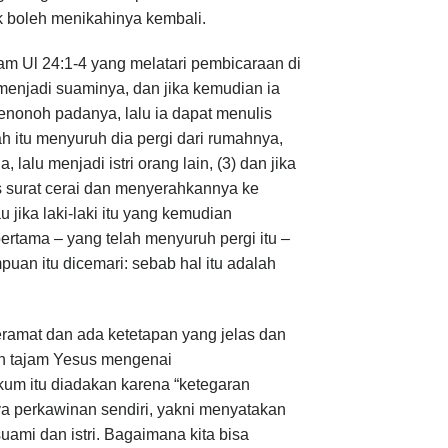
 boleh menikahinya kembali.
lam Ul 24:1-4 yang melatari pembicaraan di
enjadi suaminya, dan jika kemudian ia
enonoh padanya, lalu ia dapat menulis
 itu menyuruh dia pergi dari rumahnya,
 lalu menjadi istri orang lain, (3) dan jika
lis surat cerai dan menyerahkannya ke
 jika laki-laki itu yang kemudian
ertama – yang telah menyuruh pergi itu –
puan itu dicemari: sebab hal itu adalah
ramat dan ada ketetapan yang jelas dan
tan tajam Yesus mengenai
kum itu diadakan karena “ketegaran
 perkawinan sendiri, yakni menyatakan
ami dan istri. Bagaimana kita bisa