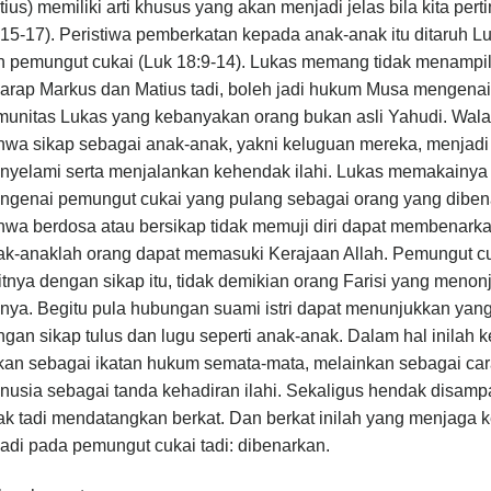
ius) memiliki arti khusus yang akan menjadi jelas bila kita 
:15-17). Peristiwa pemberkatan kepada anak-anak itu ditaruh 
n pemungut cukai (Luk 18:9-14). Lukas memang tidak menampi
arap Markus dan Matius tadi, boleh jadi hukum Musa mengenai 
munitas Lukas yang kebanyakan orang bukan asli Yahudi. Wa
hwa sikap sebagai anak-anak, yakni keluguan mereka, menjadi 
nyelami serta menjalankan kehendak ilahi. Lukas memakainy
ngenai pemungut cukai yang pulang sebagai orang yang diben
hwa berdosa atau bersikap tidak memuji diri dapat membenarka
ak-anaklah orang dapat memasuki Kerajaan Allah. Pemungut cu
tnya dengan sikap itu, tidak demikian orang Farisi yang menon
inya. Begitu pula hubungan suami istri dapat menunjukkan yang 
gan sikap tulus dan lugu seperti anak-anak. Dalam hal inilah k
kan sebagai ikatan hukum semata-mata, melainkan sebagai car
nusia sebagai tanda kehadiran ilahi. Sekaligus hendak disamp
k tadi mendatangkan berkat. Dan berkat inilah yang menjaga 
jadi pada pemungut cukai tadi: dibenarkan.