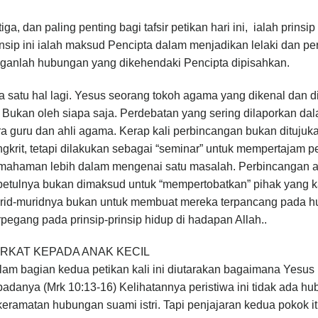
iga, dan paling penting bagi tafsir petikan hari ini, ialah prin
nsip ini ialah maksud Pencipta dalam menjadikan lelaki dan p
nganlah hubungan yang dikehendaki Pencipta dipisahkan.
 satu hal lagi. Yesus seorang tokoh agama yang dikenal dan d
. Bukan oleh siapa saja. Perdebatan yang sering dilaporkan dala
ra guru dan ahli agama. Kerap kali perbincangan bukan dituj
ngkrit, tetapi dilakukan sebagai “seminar” untuk mempertajam
mahaman lebih dalam mengenai satu masalah. Perbincangan anta
betulnya bukan dimaksud untuk “mempertobatkan” pihak yang k
rid-muridnya bukan untuk membuat mereka terpancang pada hur
pegang pada prinsip-prinsip hidup di hadapan Allah..
RKAT KEPADA ANAK KECIL
lam bagian kedua petikan kali ini diutarakan bagaimana Yesu
padanya (Mrk 10:13-16) Kelihatannya peristiwa ini tidak ada
eramatan hubungan suami istri. Tapi penjajaran kedua pokok itu 