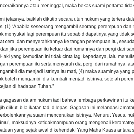
nceraikannya atau meninggal, maka bekas suami pertama tidak
i jelasnya, baiklah dikutip secara utuh hukum yang tertera da
as: (1) “Apabila seseorang mengambil seorang perempuan dan m
ak menyukai lagi perempuan itu sebab didapatinya yang tidak s
at cerai dan menyerahkannya ke tangan perempuan itu, sesudah
 dan jika perempuan itu keluar dari rumahnya dan pergi dari sana,
i-laki yang kemudian ini tidak cinta lagi kepadanya, lalu menu
gan perempuan itu serta menyuruh dia pergi dari rumahnya, atau
gambil dia menjadi istrinya itu mati, (4) maka suaminya yang p
ak boleh mengambil dia kembali menjadi istrinya, setelah perem
ejian di hadapan Tuhan.”
a gagasan dalam hukum tadi bahwa lembaga perkawinan itu ke
ib diikuti bila ikatan tadi dilepas. Gagasan ini melandasi ama
erbolehkannya suami menceraikan istrinya. Menurut Yesus, hu
timu”, maksudnya ketidakmampuan orang mengenali keramatnya
atuan yang sejak awal dikehendaki Yang Maha Kuasa antara su