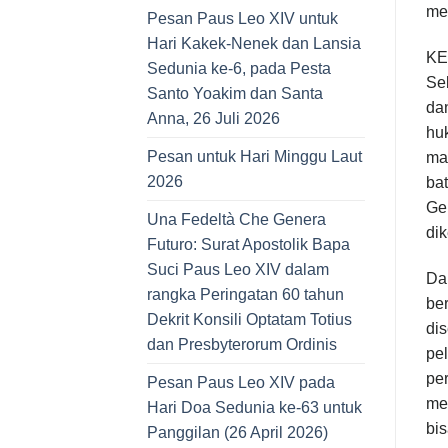
me
Pesan Paus Leo XIV untuk
Hari Kakek-Nenek dan Lansia
KE
Sedunia ke-6, pada Pesta
Seb
Santo Yoakim dan Santa
dan
Anna, 26 Juli 2026
huk
Pesan untuk Hari Minggu Laut
mas
2026
ba
Ge
Una Fedeltà Che Genera
di
Futuro: Surat Apostolik Bapa
Suci Paus Leo XIV dalam
Dal
rangka Peringatan 60 tahun
ber
Dekrit Konsili Optatam Totius
dis
dan Presbyterorum Ordinis
pel
pe
Pesan Paus Leo XIV pada
me
Hari Doa Sedunia ke-63 untuk
bis
Panggilan (26 April 2026)