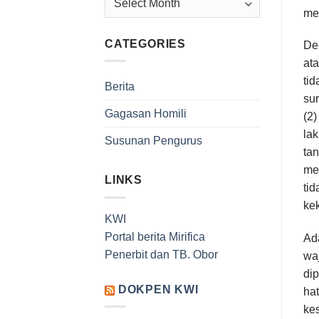
me
CATEGORIES
Dem
at
tid
Berita
sur
Gagasan Homili
(2)
lak
Susunan Pengurus
tan
men
LINKS
tid
kek
KWI
Portal berita Mirifica
Ad
Penerbit dan TB. Obor
waj
dip
DOKPEN KWI
ha
kes