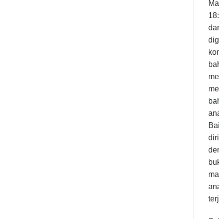
Mat
18
da
dig
ko
ba
me
me
ba
an
Bai
dir
den
bu
ma
ana
ter