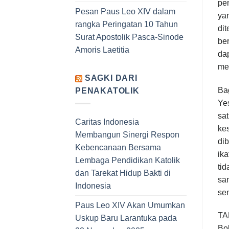
pe
Pesan Paus Leo XIV dalam
ya
rangka Peringatan 10 Tahun
di
Surat Apostolik Pasca-Sinode
ber
Amoris Laetitia
da
mem
SAGKI DARI
Ba
PENAKATOLIK
Yes
sa
Caritas Indonesia
kes
Membangun Sinergi Respon
di
Kebencanaan Bersama
ika
Lembaga Pendidikan Katolik
ti
dan Tarekat Hidup Bakti di
sa
Indonesia
se
Paus Leo XIV Akan Umumkan
TA
Uskup Baru Larantuka pada
Bo