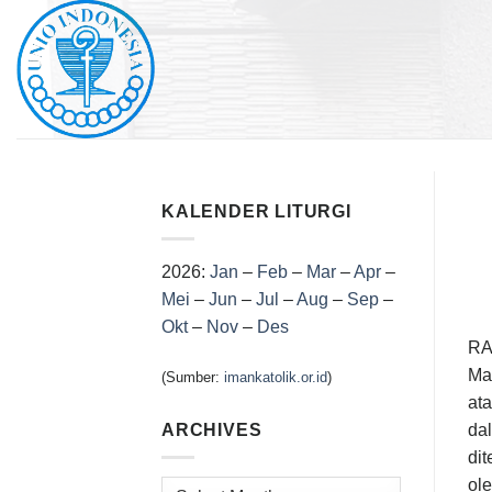
Skip
to
content
KALENDER LITURGI
2026:
Jan
–
Feb
–
Mar
–
Apr
–
Mei
–
Jun
–
Jul
–
Aug
–
Sep
–
Okt
–
Nov
–
Des
RA
Mas
(Sumber:
imankatolik.or.id
)
ata
dal
ARCHIVES
dit
ole
Archives