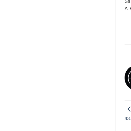
Sa
A. 
43.