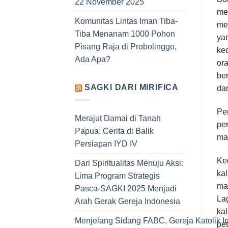
22 November 2025
men
Komunitas Lintas Iman Tiba-
men
Tiba Menanam 1000 Pohon
yan
Pisang Raja di Probolinggo,
ked
Ada Apa?
or
be
SAGKI DARI MIRIFICA
dar
Pe
Merajut Damai di Tanah
per
Papua: Cerita di Balik
ma
Persiapan IYD IV
Ked
Dari Spiritualitas Menuju Aksi:
ka
Lima Program Strategis
ma
Pasca-SAGKI 2025 Menjadi
Lag
Arah Gerak Gereja Indonesia
ka
Menjelang Sidang FABC, Gereja Katolik I
pet