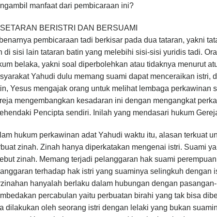
ngambil manfaat dari pembicaraan ini?
SETARAN BERISTRI DAN BERSUAMI
enarnya pembicaraan tadi berkisar pada dua tataran, yakni tat
 di sisi lain tataran batin yang melebihi sisi-sisi yuridis tadi. 
um belaka, yakni soal diperbolehkan atau tidaknya menurut atu
yarakat Yahudi dulu memang suami dapat menceraikan istri, de
tin, Yesus mengajak orang untuk melihat lembaga perkawinan 
reja mengembangkan kesadaran ini dengan mengangkat perka
kehendaki Pencipta sendiri. Inilah yang mendasari hukum Gere
am hukum perkawinan adat Yahudi waktu itu, alasan terkuat untuk
buat zinah. Zinah hanya diperkatakan mengenai istri. Suami yan
ebut zinah. Memang terjadi pelanggaran hak suami perempuan ta
anggaran terhadap hak istri yang suaminya selingkuh dengan is
rzinahan hanyalah berlaku dalam hubungan dengan pasangan-p
mbedakan percabulan yaitu perbuatan birahi yang tak bisa di
a dilakukan oleh seorang istri dengan lelaki yang bukan suamin