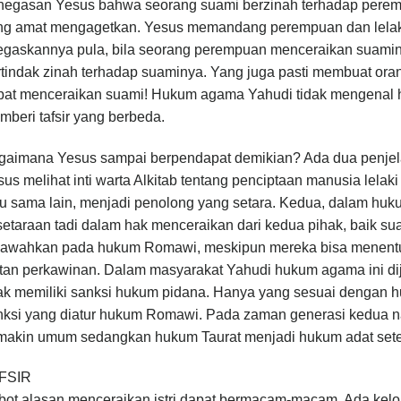
negasan Yesus bahwa seorang suami berzinah terhadap peremp
ng amat mengagetkan. Yesus memandang perempuan dan lelaki
tegaskannya pula, bila seorang perempuan menceraikan suamin
tindak zinah terhadap suaminya. Yang juga pasti membuat oran
pat menceraikan suami! Hukum agama Yahudi tidak mengenal h
beri tafsir yang berbeda.
gaimana Yesus sampai berpendapat demikian? Ada dua penjel
us melihat inti warta Alkitab tentang penciptaan manusia lela
tu sama lain, menjadi penolong yang setara. Kedua, dalam h
etaraan tadi dalam hak menceraikan dari kedua pihak, baik sua
bawahkan pada hukum Romawi, meskipun mereka bisa menentuka
tan perkawinan. Dalam masyarakat Yahudi hukum agama ini dij
dak memiliki sanksi hukum pidana. Hanya yang sesuai dengan
nksi yang diatur hukum Romawi. Pada zaman generasi kedua 
makin umum sedangkan hukum Taurat menjadi hukum adat set
FSIR
bot alasan menceraikan istri dapat bermacam-macam. Ada kel