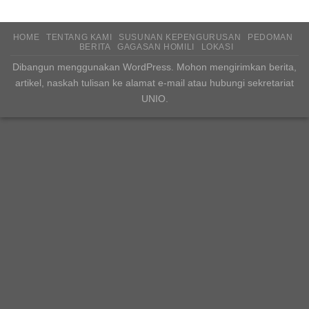
HOME
TENTANG KAMI
SUSUNAN KEPENGURUSAN
PEDOMAN
BERITA
GAGASAN HOMILI
LOKASI
Dibangun menggunakan WordPress. Mohon mengirimkan berita,
artikel, naskah tulisan ke alamat e-mail atau hubungi sekretariat
UNIO.