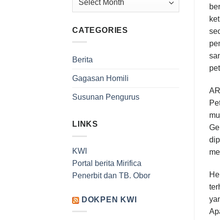
be
ke
CATEGORIES
seo
pem
sa
Berita
pet
Gagasan Homili
AR
Susunan Pengurus
Pe
muj
LINKS
Gem
dip
KWI
me
Portal berita Mirifica
Hen
Penerbit dan TB. Obor
ter
yan
DOKPEN KWI
Apa