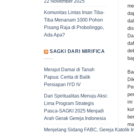
22 November 2025
me
Komunitas Lintas Iman Tiba-
dap
Tiba Menanam 1000 Pohon
dal
Pisang Raja di Probolinggo,
di
Ada Apa?
Dar
da
de
SAGKI DARI MIRIFICA
ba
Merajut Damai di Tanah
Ba
Papua: Cerita di Balik
Di
Persiapan IYD IV
Pe
pem
Dari Spiritualitas Menuju Aksi:
ini
Lima Program Strategis
kur
Pasca-SAGKI 2025 Menjadi
ber
Arah Gerak Gereja Indonesia
ma
Menjelang Sidang FABC, Gereja Katolik I