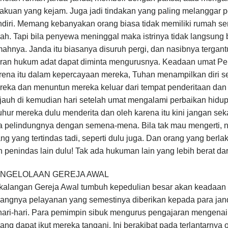
akuan yang kejam. Juga jadi tindakan yang paling melanggar pe
diri. Memang kebanyakan orang biasa tidak memiliki rumah se
nah. Tapi bila penyewa meninggal maka istrinya tidak langsun
ahnya. Janda itu biasanya disuruh pergi, dan nasibnya terga
ran hukum adat dapat diminta mengurusnya. Keadaan umat Perja
rena itu dalam kepercayaan mereka, Tuhan menampilkan diri s
reka dan menuntun mereka keluar dari tempat penderitaan dan
 jauh di kemudian hari setelah umat mengalami perbaikan hidup
uhur mereka dulu menderita dan oleh karena itu kini jangan se
a pelindungnya dengan semena-mena. Bila tak mau mengerti, n
ng yang tertindas tadi, seperti dulu juga. Dan orang yang berla
 penindas lain dulu! Tak ada hukuman lain yang lebih berat da
NGELOLAAN GEREJA AWAL
 kalangan Gereja Awal tumbuh kepedulian besar akan keadaan
rangnya pelayanan yang semestinya diberikan kepada para ja
hari-hari. Para pemimpin sibuk mengurus pengajaran mengenai
ang dapat ikut mereka tangani. Ini berakibat pada terlantarnya