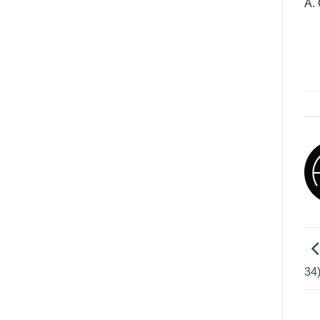
A. 
34