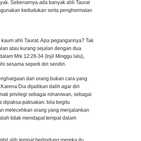
ak. Sebenarnya ada banyak ahli Taurat
lahgunakan kedudukan serta penghormatan
i kaum ahli Taurat. Apa pegangannya? Tak
jalan atau kurang sejalan dengan dua
lam Mrk 12:28-34 (Injil Minggu lalu),
 sesama seperti diri sendiri.
ghargaan dari orang bukan cara yang
arena Dia dijadikan dalih agar diri
i privilegi sebagai rohaniwan, sebagai
a dipaksa-paksakan: bila begitu
gan melecehkan orang yang menjalankan
malah tidak mendapat tempat dalam
l alih tempat berlindung mereka itu