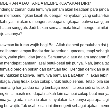
MBERIAN ATAU TANDA MEMPERCAYAKAN DIRI?
ndengar zaman dulu tentunya paham akan keadaan para janda
an membandingkan kisah itu dengan kenyataan yang sehari-hari
fkahnya. Ini akan dimengerti sebagai ungkapan bahwa sang ja
rhatian sungguh. Jadi bukan semata-mata kisah mengenai nila
njelasannya?
zawman itu iuran wajib bagi Bait Allah (seperti perpuluhan ds
eliharaan tempat ibadat dan keperluan upacara, tetapi sebagi
kin, yatim piatu, dan janda. Semuanya diatur dalam anggaran 
n mendapat bantuan, asal betul-betul tak punya. Nah, janda t
ntunya diperoleh bukan dari bantuan tadi. Dengan demikian ia
eruntukkan baginya. Tentunya bantuan Bait Allah ini akan lebi
baga, yang tidak akan cukup untuk hidup sehari. Tetapi bila 
 memang hanya dua uang tembaga receh itu bisa jadi ia tidak d
ngkin ia masih mendapat nafkah lain sampai cukup buat menya
ua yang ada, maka ia akan dinyatakan tak punya apa-apa lagi 
g berwajib. Tak usah kisah ini dimengerti sebagai ajakan memu