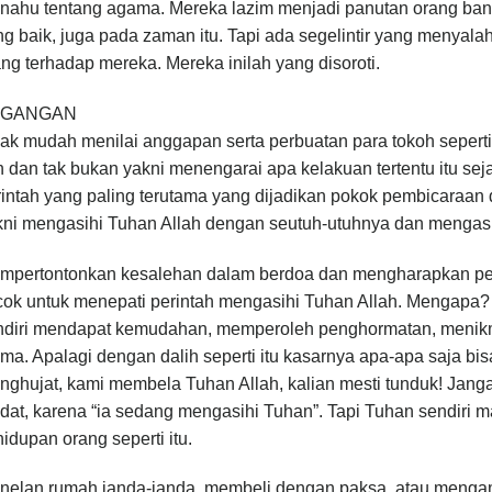
nahu tentang agama. Mereka lazim menjadi panutan orang bany
ng baik, juga pada zaman itu. Tapi ada segelintir yang menya
ng terhadap mereka. Mereka inilah yang disoroti.
EGANGAN
dak mudah menilai anggapan serta perbuatan para tokoh sepert
n dan tak bukan yakni menengarai apa kelakuan tertentu itu se
intah yang paling terutama yang dijadikan pokok pembicaraan da
ni mengasihi Tuhan Allah dengan seutuh-utuhnya dan mengasihi
mpertontonkan kesalehan dalam berdoa dan mengharapkan pen
ok untuk menepati perintah mengasihi Tuhan Allah. Mengapa? K
ndiri mendapat kemudahan, memperoleh penghormatan, menikmat
ma. Apalagi dengan dalih seperti itu kasarnya apa-apa saja bis
nghujat, kami membela Tuhan Allah, kalian mesti tunduk! Jan
dat, karena “ia sedang mengasihi Tuhan”. Tapi Tuhan sendiri 
idupan orang seperti itu.
nelan rumah janda-janda, membeli dengan paksa, atau mengambi