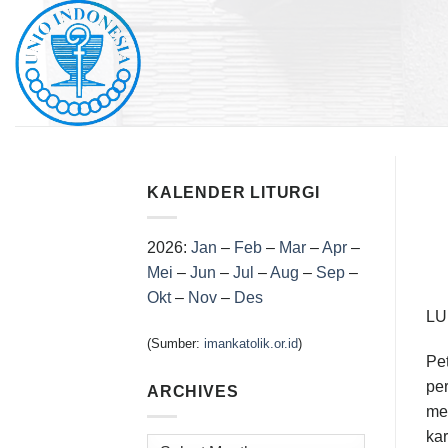
Skip
to
content
KALENDER LITURGI
2026:
Jan
–
Feb
–
Mar
–
Apr
–
Mei
–
Jun
–
Jul
–
Aug
–
Sep
–
Okt
–
Nov
–
Des
LU
(Sumber:
imankatolik.or.id
)
Pe
per
ARCHIVES
me
ka
Archives