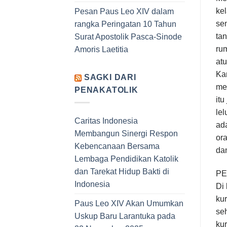
kel
Pesan Paus Leo XIV dalam
sen
rangka Peringatan 10 Tahun
ta
Surat Apostolik Pasca-Sinode
rum
Amoris Laetitia
atu
Ka
SAGKI DARI
me
PENAKATOLIK
itu
lel
Caritas Indonesia
ad
Membangun Sinergi Respon
ora
Kebencanaan Bersama
dan
Lembaga Pendidikan Katolik
dan Tarekat Hidup Bakti di
PE
Indonesia
Di
ku
Paus Leo XIV Akan Umumkan
se
Uskup Baru Larantuka pada
kur