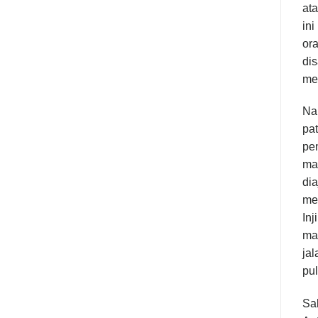
ata
in
ora
di
me
Na
pat
pen
mas
dia
mel
In
ma
ja
pul
Sa