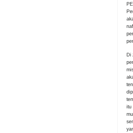
PE
Pe
ak
na
pe
pe
Di 
pem
mis
aka
te
dip
tem
itu
mu
sem
yan