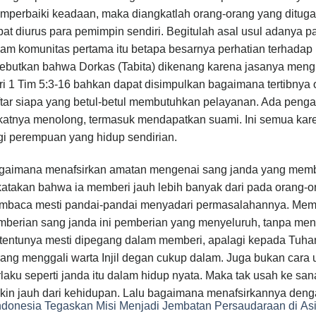
mperbaiki keadaan, maka diangkatlah orang-orang yang ditug
at diurus para pemimpin sendiri. Begitulah asal usul adanya pa
am komunitas pertama itu betapa besarnya perhatian terhadap 
sebutkan bahwa Dorkas (Tabita) dikenang karena jasanya meng
i 1 Tim 5:3-16 bahkan dapat disimpulkan bagaimana tertibnya 
ftar siapa yang betul-betul membutuhkan pelayanan. Ada penga
katnya menolong, termasuk mendapatkan suami. Ini semua kare
gi perempuan yang hidup sendirian.
gaimana menafsirkan amatan mengenai sang janda yang member
katakan bahwa ia memberi jauh lebih banyak dari pada orang-
mbaca mesti pandai-pandai menyadari permasalahannya. Me
berian sang janda ini pemberian yang menyeluruh, tanpa menyis
 tentunya mesti dipegang dalam memberi, apalagi kepada Tuhan. 
ang menggali warta Injil degan cukup dalam. Juga bukan cara 
laku seperti janda itu dalam hidup nyata. Maka tak usah ke sa
kin jauh dari kehidupan. Lalu bagaimana menafsirkannya denga
ndonesia Tegaskan Misi Menjadi Jembatan Persaudaraan di As