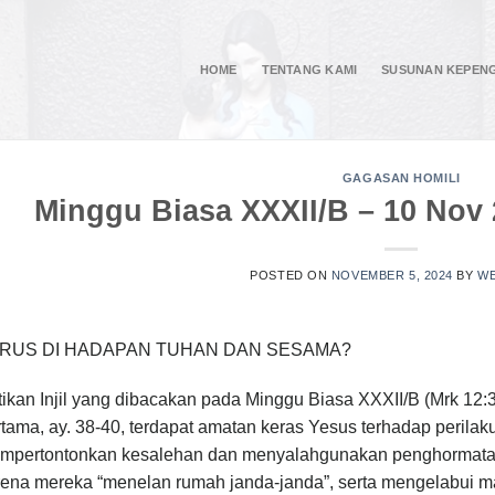
HOME
TENTANG KAMI
SUSUNAN KEPEN
GAGASAN HOMILI
Minggu Biasa XXXII/B – 10 Nov 
POSTED ON
NOVEMBER 5, 2024
BY
WE
RUS DI HADAPAN TUHAN DAN SESAMA?
tikan Injil yang dibacakan pada Minggu Biasa XXXII/B (Mrk 12
tama, ay. 38-40, terdapat amatan keras Yesus terhadap perilak
mpertontonkan kesalehan dan menyalahgunakan penghormatan o
rena mereka “menelan rumah janda-janda”, serta mengelabui 