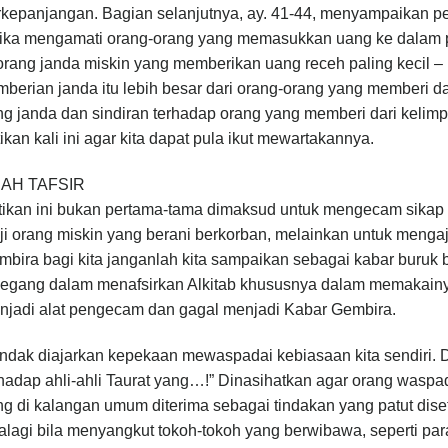
rkepanjangan. Bagian selanjutnya, ay. 41-44, menyampaikan p
tika mengamati orang-orang yang memasukkan uang ke dalam pe
rang janda miskin yang memberikan uang receh paling kecil – 
berian janda itu lebih besar dari orang-orang yang memberi da
ng janda dan sindiran terhadap orang yang memberi dari kelim
ikan kali ini agar kita dapat pula ikut mewartakannya.
AH TAFSIR
tikan ini bukan pertama-tama dimaksud untuk mengecam sikap
i orang miskin yang berani berkorban, melainkan untuk mengaja
bira bagi kita janganlah kita sampaikan sebagai kabar buruk bag
egang dalam menafsirkan Alkitab khususnya dalam memakainya 
njadi alat pengecam dan gagal menjadi Kabar Gembira.
dak diajarkan kepekaan mewaspadai kebiasaan kita sendiri. Da
hadap ahli-ahli Taurat yang…!” Dinasihatkan agar orang waspad
g di kalangan umum diterima sebagai tindakan yang patut diset
lagi bila menyangkut tokoh-tokoh yang berwibawa, seperti para