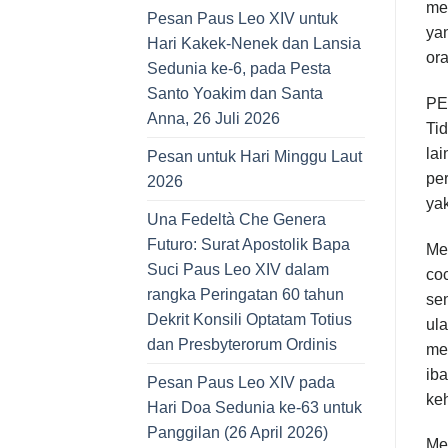
me
Pesan Paus Leo XIV untuk
ya
Hari Kakek-Nenek dan Lansia
ora
Sedunia ke-6, pada Pesta
Santo Yoakim dan Santa
P
Anna, 26 Juli 2026
Ti
lai
Pesan untuk Hari Minggu Laut
per
2026
yak
Una Fedeltà Che Genera
Futuro: Surat Apostolik Bapa
Me
Suci Paus Leo XIV dalam
coc
rangka Peringatan 60 tahun
se
Dekrit Konsili Optatam Totius
ula
dan Presbyterorum Ordinis
me
iba
Pesan Paus Leo XIV pada
keh
Hari Doa Sedunia ke-63 untuk
Panggilan (26 April 2026)
Me