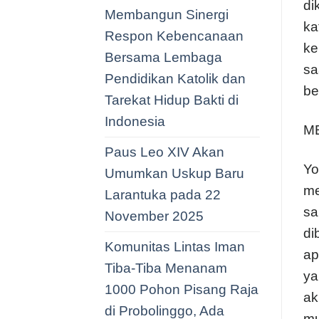
di
Membangun Sinergi
ka
Respon Kebencanaan
ke
Bersama Lembaga
sa
Pendidikan Katolik dan
be
Tarekat Hidup Bakti di
Indonesia
M
Paus Leo XIV Akan
Yo
Umumkan Uskup Baru
me
Larantuka pada 22
sa
November 2025
di
Komunitas Lintas Iman
ap
Tiba-Tiba Menanam
ya
1000 Pohon Pisang Raja
ak
di Probolinggo, Ada
mu