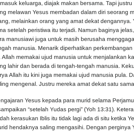
rmasuk keluarga, diajak makan bersama. Tapi justru 
ng melawan Yesus membadan dalam diri seorang m
ang, melainkan orang yang amat dekat dengannya. 
ma setelah peristiwa itu terjadi. Namun baginya jelas
ra manusiawi juga untuk masih berusaha menggagalk
ngah manusia. Menarik diperhatikan perkembangan 
i. Allah memakai ujud manusia untuk menjalankan k
ng lahir dan berada di tengah-tengah manusia. Ke
rya Allah itu kini juga memakai ujud manusia pula.
ling mengenal. Justru mereka amat dekat satu sama 
ngajaran Yesus kepada para murid selama Perjamua
sampaikan “setelah Yudas pergi” (Yoh 13:31). Keter
dah kerasukan Iblis itu tidak lagi ada di situ ketik
rid hendaknya saling mengasihi. Dengan perginya 