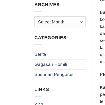
ARCHIVES
Ba
ko
Archives
ka
da
CATEGORIES
se
ta
Berita
uj
me
Gagasan Homili
P
Susunan Pengurus
Ka
LINKS
pe
te
KWI