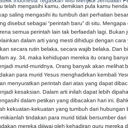
tolik Indonesia Tegaskan Misi Menjadi Jembatan P
u telah mengasihi kamu, demikian pula kamu hendak
kap saling mengasihi itu tumbuh dari perhatian besar 
ng disebut sebagai “perintah baru” di situ. Mengapa
rena semua perintah lain tak berfaedah lagi. Bukan 
lainkan dalam arti yang mesti dihidupi dengan cara 
kan secara rutin belaka, secara wajib belaka. Dan bi
lam ay. 34, maka kehidupan mereka itu orang bany
njadi murid-muridnya. Orang banyak akan melihat b
ndakan para murid Yesus menghadirkan kembali Yesu
an menyuratkan perintah dari atas yang dapat diba
njadi kesaksian. Dalam arti inilah dapat lebih dipa
ngasihi dalam petikan yang dibacakan hari ini. Bah
lah kekuatan-kekuatan yang tumbuh dari hubungan b
mikianlah tindakan para murid tidak bersumber dari
ndakan mereka dijiwai oleh kehadiran guru mereka d