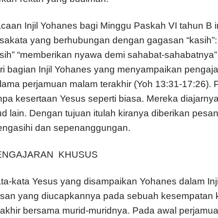
caan Injil Yohanes bagi Minggu Paskah VI tahun B i
sakata yang berhubungan dengan gagasan “kasih”: s
sih” “memberikan nyawa demi sahabat-sahabatnya”. B
ri bagian Injil Yohanes yang menyampaikan pengaj
lama perjamuan malam terakhir (Yoh 13:31-17:26). Pa
npa kesertaan Yesus seperti biasa. Mereka diaja
ud lain. Dengan tujuan itulah kiranya diberikan pes
ngasihi dan sepenanggungan.
ENGAJARAN KHUSUS
ta-kata Yesus yang disampaikan Yohanes dalam Injil
san yang diucapkannya pada sebuah kesempatan k
rakhir bersama murid-muridnya. Pada awal perjamu