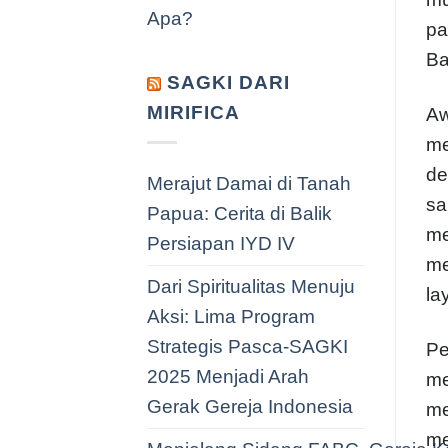
Apa?
pa
Ba
SAGKI DARI
MIRIFICA
Aw
me
de
Merajut Damai di Tanah
sa
Papua: Cerita di Balik
me
Persiapan IYD IV
me
Dari Spiritualitas Menuju
la
Aksi: Lima Program
Strategis Pasca-SAGKI
Pe
2025 Menjadi Arah
me
Gerak Gereja Indonesia
me
me