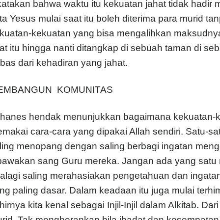
katakan bahwa waktu itu kekuatan jahat tidak hadir
ta Yesus mulai saat itu boleh diterima para murid tan
kuatan-kekuatan yang bisa mengalihkan maksudnya
at itu hingga nanti ditangkap di sebuah taman di se
bas dari kehadiran yang jahat.
EMBANGUN KOMUNITAS
hanes hendak menunjukkan bagaimana kekuatan-kek
makai cara-cara yang dipakai Allah sendiri. Satu-sa
ling menopang dengan saling berbagi ingatan men
bawakan sang Guru mereka. Jangan ada yang satu me
alagi saling merahasiakan pengetahuan dan ingatan. 
ng paling dasar. Dalam keadaan itu juga mulai terhim
hirnya kita kenal sebagai Injil-Injil dalam Alkitab. D
rid. Tak mengherankan bila ibadat dan kesempatan s