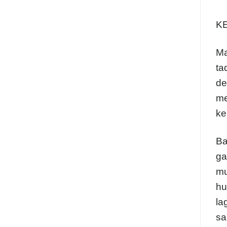
K
Ma
ta
de
me
ke
Ba
ga
mu
hu
la
sa