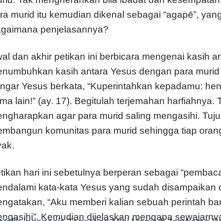
ra murid itu kemudian dikenal sebagai “agapē”, yang a
gaimana penjelasannya?
al dan akhir petikan ini berbicara mengenai kasih
numbuhkan kasih antara Yesus dengan para murid (Yoh
ngar Yesus berkata, “Kuperintahkan kepadamu: hen
ma lain!” (ay. 17). Begitulah terjemahan harfiahnya
ngharapkan agar para murid saling mengasihi. Tujuan
mbangun komunitas para murid sehingga tiap oran
yak.
tikan hari ini sebetulnya berperan sebagai “pemba
ndalami kata-kata Yesus yang sudah disampaikan d
ngatakan, “Aku memberi kalian sebuah perintah baru
ngasihi”. Kemudian dijelaskan mengapa sewajarnyal