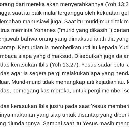
orang dari mereka akan menyerahkannya (Yoh 13:2
ngga saat itu baik mulai terganggu oleh kekuatan gel
lemahan manusiawi juga. Saat itu murid-murid tak me
trus meminta Yohanes (“murid yang dikasihi”) bert
njawab bahwa orang yang dimaksud ialah dia yang a
santap. Kemudian ia memberikan roti itu kepada Yuda
mbaca siapa yang dimaksud. Disebutkan juga dalam
das kerasukan Iblis (Yoh 13:27). Yesus sadar betul 
das agar ia segera pergi melakukan apa yang hend
luar. Murid-murid tidak menangkap arti kejadian it
das, pemegang kas mereka, untuk pergi membeli s
das kerasukan Iblis justru pada saat Yesus memberi
tinya makanan yang siap untuk disantap yang diber
ng diundangnya. Sampai saat itu Yesus masih meng