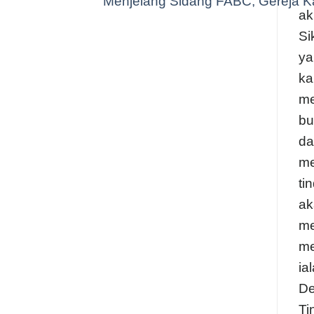
Menjelang Sidang FABC, Gereja Ka
ak
Si
ya
ka
me
bu
da
me
ti
ak
me
me
ia
De
Ti