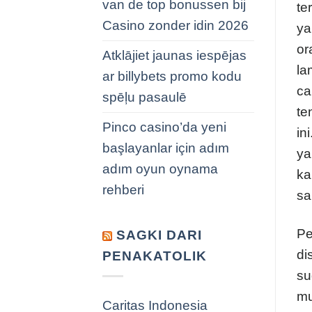
van de top bonussen bij
te
Casino zonder idin 2026
ya
or
Atklājiet jaunas iespējas
la
ar billybets promo kodu
ca
spēļu pasaulē
te
Pinco casino’da yeni
in
başlayanlar için adım
ya
adım oyun oynama
ka
rehberi
sa
Pe
SAGKI DARI
di
PENAKATOLIK
su
mu
Caritas Indonesia