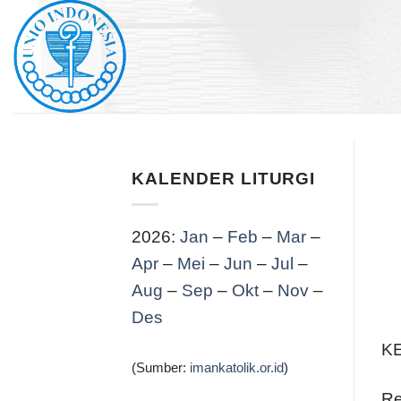
Skip
to
content
KALENDER LITURGI
2026:
Jan
–
Feb
–
Mar
–
Apr
–
Mei
–
Jun
–
Jul
–
Aug
–
Sep
–
Okt
–
Nov
–
Des
K
(Sumber:
imankatolik.or.id
)
Re