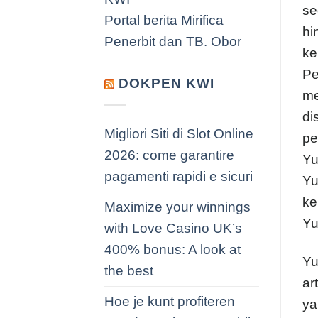
se
Portal berita Mirifica
hi
Penerbit dan TB. Obor
ke
Pe
DOKPEN KWI
me
di
Migliori Siti di Slot Online
pe
2026: come garantire
Yu
pagamenti rapidi e sicuri
Yu
ke
Maximize your winnings
Yu
with Love Casino UK’s
400% bonus: A look at
Yu
the best
ar
Hoe je kunt profiteren
ya