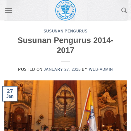
Skip
to
content
SUSUNAN PENGURUS
Susunan Pengurus 2014-
2017
POSTED ON
JANUARY 27, 2015
BY
WEB-ADMIN
27
Jan