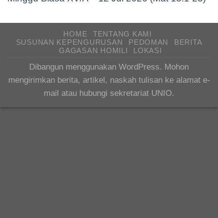
HOME
TENTANG KAMI
SUSUNAN KEPENGURUSAN
PEDOMAN
BERITA
GAGASAN HOMILI
LOKASI
Dibangun menggunakan WordPress. Mohon
mengirimkan berita, artikel, naskah tulisan ke alamat e-
mail atau hubungi sekretariat UNIO.