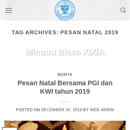
Skip
to
content
TAG ARCHIVES:
PESAN NATAL 2019
GAGASAN HOMILI
Minggu Biasa XIX/A
– 9 Agt 2026 (Mat
14:22-33)
BERITA
Pesan Natal Bersama PGI dan
August 4, 2026
KWI tahun 2019
“TENANGLAH! INILAH AKU, JANGAN
TAKUT!”Rekan-rekan!Injil Minggu Biasa
POSTED ON
DECEMBER 24, 2019
BY
WEB-ADMIN
XIX A ini (Mat 14:22-33) mengisahkan
bagaimana para [...]