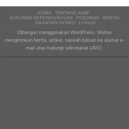
HOME
TENTANG KAMI
SUSUNAN KEPENGURUSAN
PEDOMAN
BERITA
GAGASAN HOMILI
LOKASI
Dibangun menggunakan WordPress. Mohon
mengirimkan berita, artikel, naskah tulisan ke alamat e-
mail atau hubungi sekretariat UNIO.