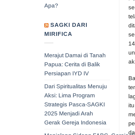
Apa?
se
te
SAGKI DARI
di
MIRIFICA
se
14
un
Merajut Damai di Tanah
ak
Papua: Cerita di Balik
Persiapan IYD IV
Ba
Dari Spiritualitas Menuju
te
Aksi: Lima Program
la
Strategis Pasca-SAGKI
it
2025 Menjadi Arah
me
Gerak Gereja Indonesia
pe
da