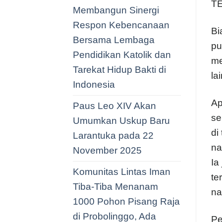
T
Membangun Sinergi
Respon Kebencanaan
Bi
Bersama Lembaga
pu
Pendidikan Katolik dan
me
Tarekat Hidup Bakti di
la
Indonesia
Ap
Paus Leo XIV Akan
se
Umumkan Uskup Baru
di
Larantuka pada 22
na
November 2025
Ia
Komunitas Lintas Iman
te
Tiba-Tiba Menanam
na
1000 Pohon Pisang Raja
di Probolinggo, Ada
Pe