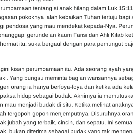
rumpamaan tentang si anak hilang dalam Luk 15:11
gasan pokoknya ialah kebaikan Tuhan tertuju bagi 
gi pendosa yang mau mendekat kepada-Nya. Perum
nanggapi gerundelan kaum Farisi dan Ahli Kitab ket
rhormat itu, suka bergaul dengan para pemungut paj
gini kisah perumpamaan itu. Ada seorang ayah ya
laki. Yang bungsu meminta bagian warisannya sebaga
geri orang ia hanya berfoya-foya dan ketika ada kela
rpaksa hidup sebagai budak. Akhirnya ia memutusk
n mau menjadi budak di situ. Ketika melihat anakny
ah tergopoh-gopoh menjemputnya. Disuruhnya ora
ak jubah yang terbaik, cincin, dan sepatu. Ini semua
ak, bukan diterima sebagai budak yang tak mengena