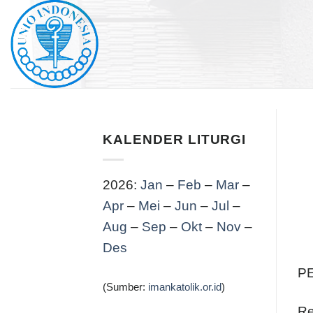
Skip
to
content
KALENDER LITURGI
2026:
Jan
–
Feb
–
Mar
–
Apr
–
Mei
–
Jun
–
Jul
–
Aug
–
Sep
–
Okt
–
Nov
–
Des
P
(Sumber:
imankatolik.or.id
)
Re