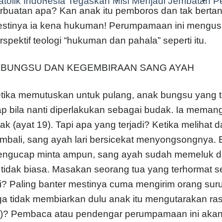
tolik Indonesia Tegaskan Misi Menjadi Jembatan P
rbuatan apa? Kan anak itu pemboros dan tak bertan
stinya ia kena hukuman! Perumpamaan ini mengusik
rspektif teologi “hukuman dan pahala” seperti itu.
I BUNGSU DAN KEGEMBIRAAN SANG AYAH
tika memutuskan untuk pulang, anak bungsu yang te
ap bila nanti diperlakukan sebagai budak. Ia mema
ak (ayat 19). Tapi apa yang terjadi? Ketika melihat d
mbali, sang ayah lari bersicekat menyongsongnya.
ngucap minta ampun, sang ayah sudah memeluk da
i tidak biasa. Masakan seorang tua yang terhormat sep
ri? Paling banter mestinya cuma mengirim orang su
ga tidak membiarkan dulu anak itu mengutarakan ras
)? Pembaca atau pendengar perumpamaan ini akan t