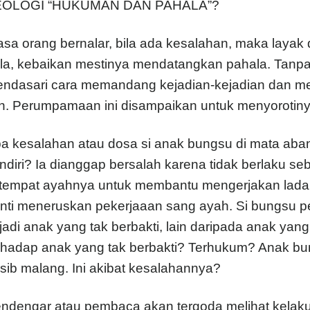
EOLOGI “HUKUMAN DAN PAHALA”?
asa orang bernalar, bila ada kesalahan, maka layak
la, kebaikan mestinya mendatangkan pahala. Tanpa k
ndasari cara memandang kejadian-kejadian dan mel
in. Perumpamaan ini disampaikan untuk menyorotiny
a kesalahan atau dosa si anak bungsu di mata aban
ndiri? Ia dianggap bersalah karena tidak berlaku se
 tempat ayahnya untuk membantu mengerjakan lad
nti meneruskan pekerjaaan sang ayah. Si bungsu per
 jadi anak yang tak berbakti, lain daripada anak yang
rhadap anak yang tak berbakti? Terhukum? Anak b
sib malang. Ini akibat kesalahannya?
ndengar atau pembaca akan tergoda melihat kelakua