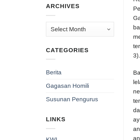
ARCHIVES
Pe
Ga
Archives
ba
me
te
CATEGORIES
3).
Berita
Ba
le
Gagasan Homili
ne
Susunan Pengurus
te
da
LINKS
ay
an
an
KWI