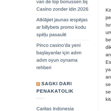
van de top bonussen bij
Casino zonder idin 2026
Ki
pe
Atklājiet jaunas iespējas
Is
ar billybets promo kodu
um
spēļu pasaulē
be
Pinco casino’da yeni
di
başlayanlar için adım
an
adım oyun oynama
Es
rehberi
ya
an
SAGKI DARI
se
PENAKATOLIK
se
ki
Caritas Indonesia