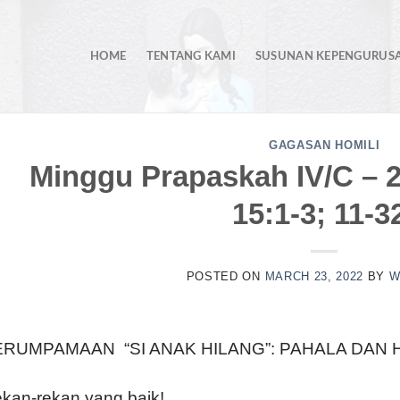
HOME
TENTANG KAMI
SUSUNAN KEPENGURUS
GAGASAN HOMILI
Minggu Prapaskah IV/C – 2
15:1-3; 11-3
POSTED ON
MARCH 23, 2022
BY
W
ERUMPAMAAN “SI ANAK HILANG”: PAHALA DAN
kan-rekan yang baik!