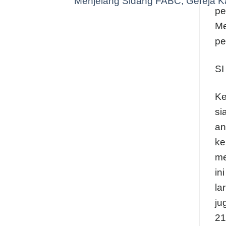
Menjelang Sidang FABC, Gereja Ka
pe
Me
pe
S
Ke
si
an
ke
me
in
la
ju
21