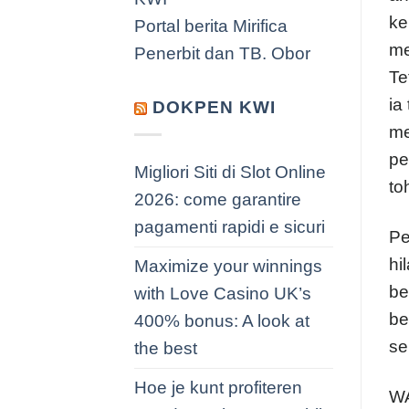
ke
Portal berita Mirifica
me
Penerbit dan TB. Obor
Te
ia
DOKPEN KWI
me
pe
Migliori Siti di Slot Online
to
2026: come garantire
pagamenti rapidi e sicuri
Pe
hi
Maximize your winnings
be
with Love Casino UK’s
be
400% bonus: A look at
se
the best
Hoe je kunt profiteren
WA