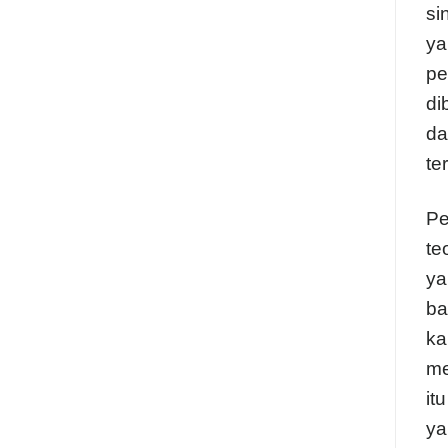
si
ya
pe
di
da
te
Pe
te
ya
ba
ka
me
it
ya